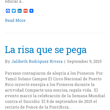
educar a…
F
T
L
G
a
w
i
m
c
i
n
a
Read More
e
t
k
i
b
t
e
l
o
e
d
o
r
I
k
n
La risa que se pega
By
Jalibeth Rodríguez Rivera
|
September 9, 2015
Payasos contagiaron de alegría a los Pioneros. Por:
Yamil Solano Campos El Circo Nacional de Puerto
Rico inyectó energía a los Pioneros durante la
actividad Comparte una sonrisa, regala vida. El
evento marcó la celebración de la Semana Mundial
contra el Suicidio. El 8 de septiembre de 2015 el
recinto de Ponce de la Pontificia…