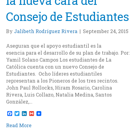
la nueva cara del
Consejo de Estudiantes
By
Jalibeth Rodríguez Rivera
|
September 24, 2015
Aseguran que el apoyo estudiantil es la
esencia para el desarrollo de su plan de trabajo. Por:
Yamil Solano Campos Los estudiantes de La
Católica cuenta con un nuevo Consejo de
Estudiantes. Ocho líderes estudiantiles
representan a los Pioneros de los tres recintos.
John Paul Rollocks, Hiram Rosario, Carolina
Rivera, Luis Collazo, Natalia Medina, Santos
González,…
F
T
L
G
a
w
i
m
c
i
n
a
Read More
e
t
k
i
b
t
e
l