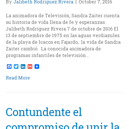
By
Jalibeth Rodríguez Rivera
|
October 7, 2016
La animadora de Televisión, Sandra Zaiter cuenta
su historia de vida llena de fe y esperanzas.
Jalibeth Rodríguez Rivera 7 de octubre de 2016 El
13 de septiembre de 1975 en las aguas verdiazules
de la playa de Icacos en Fajardo, la vida de Sandra
Zaiter cambió. La conocida animadora de
programas infantiles de televisión…
F
T
L
G
a
w
i
m
c
i
n
a
Read More
e
t
k
i
b
t
e
l
o
e
d
o
r
I
k
n
Contundente el
compromiso de unir la