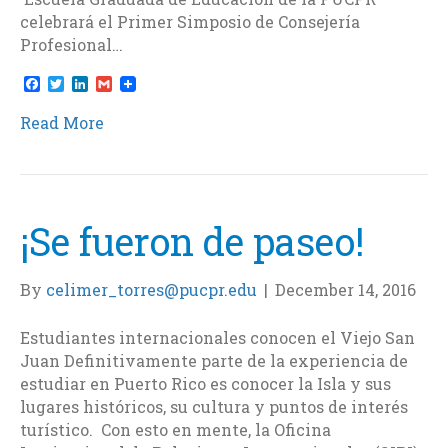
celebrará el Primer Simposio de Consejería
Profesional…
F
T
L
G
a
w
i
m
c
i
n
a
Read More
e
t
k
i
b
t
e
l
o
e
d
o
r
I
k
n
¡Se fueron de paseo!
By
celimer_torres@pucpr.edu
|
December 14, 2016
Estudiantes internacionales conocen el Viejo San
Juan Definitivamente parte de la experiencia de
estudiar en Puerto Rico es conocer la Isla y sus
lugares históricos, su cultura y puntos de interés
turístico. Con esto en mente, la Oficina