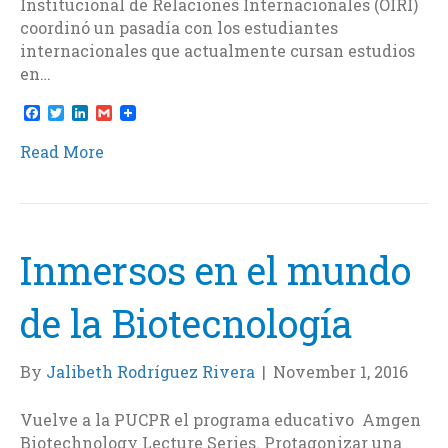
Institucional de Relaciones Internacionales (OIRI)
coordinó un pasadía con los estudiantes
internacionales que actualmente cursan estudios
en…
F
T
L
G
a
w
i
m
c
i
n
a
Read More
e
t
k
i
b
t
e
l
o
e
d
o
r
I
k
n
Inmersos en el mundo
de la Biotecnología
By
Jalibeth Rodríguez Rivera
|
November 1, 2016
Vuelve a la PUCPR el programa educativo Amgen
Biotechnology Lecture Series. Protagonizar una