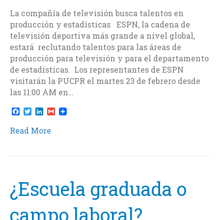
La compañía de televisión busca talentos en
producción y estadísticas ESPN, la cadena de
televisión deportiva más grande a nivel global,
estará reclutando talentos para las áreas de
producción para televisión y para el departamento
de estadísticas. Los representantes de ESPN
visitarán la PUCPR el martes 23 de febrero desde
las 11:00 AM en…
F
T
L
G
a
w
i
m
c
i
n
a
Read More
e
t
k
i
b
t
e
l
o
e
d
o
r
I
k
n
¿Escuela graduada o
campo laboral?