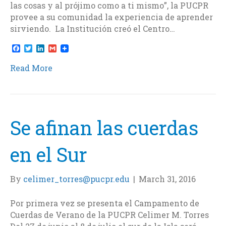
las cosas y al prójimo como a ti mismo”, la PUCPR
provee a su comunidad la experiencia de aprender
sirviendo. La Institución creó el Centro…
F
T
L
G
a
w
i
m
c
i
n
a
Read More
e
t
k
i
b
t
e
l
o
e
d
o
r
I
k
n
Se afinan las cuerdas
en el Sur
By
celimer_torres@pucpr.edu
|
March 31, 2016
Por primera vez se presenta el Campamento de
Cuerdas de Verano de la PUCPR Celimer M. Torres