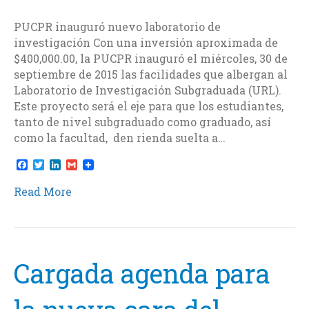
PUCPR inauguró nuevo laboratorio de
investigación Con una inversión aproximada de
$400,000.00, la PUCPR inauguró el miércoles, 30 de
septiembre de 2015 las facilidades que albergan al
Laboratorio de Investigación Subgraduada (URL).
Este proyecto será el eje para que los estudiantes,
tanto de nivel subgraduado como graduado, así
como la facultad, den rienda suelta a…
F
T
L
G
a
w
i
m
c
i
n
a
Read More
e
t
k
i
b
t
e
l
o
e
d
o
r
I
k
n
Cargada agenda para