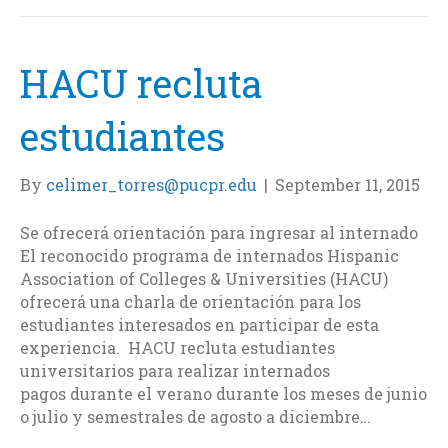
o
e
d
o
r
I
k
n
HACU recluta
estudiantes
By
celimer_torres@pucpr.edu
|
September 11, 2015
Se ofrecerá orientación para ingresar al internado
El reconocido programa de internados Hispanic
Association of Colleges & Universities (HACU)
ofrecerá una charla de orientación para los
estudiantes interesados en participar de esta
experiencia. HACU recluta estudiantes
universitarios para realizar internados
pagos durante el verano durante los meses de junio
o julio y semestrales de agosto a diciembre…