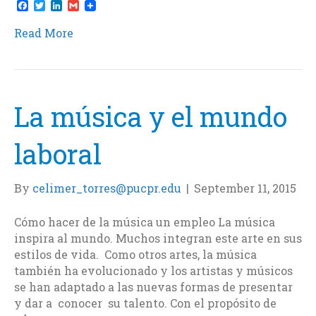
F
T
L
G
a
w
i
m
c
i
n
a
Read More
e
t
k
i
b
t
e
l
o
e
d
o
r
I
k
n
La música y el mundo
laboral
By
celimer_torres@pucpr.edu
|
September 11, 2015
Cómo hacer de la música un empleo La música
inspira al mundo. Muchos integran este arte en sus
estilos de vida. Como otros artes, la música
también ha evolucionado y los artistas y músicos
se han adaptado a las nuevas formas de presentar
y dar a conocer su talento. Con el propósito de