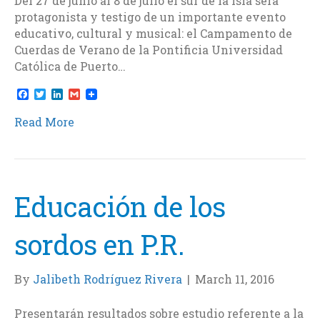
Del 27 de junio al 8 de julio el sur de la Isla será
protagonista y testigo de un importante evento
educativo, cultural y musical: el Campamento de
Cuerdas de Verano de la Pontificia Universidad
Católica de Puerto…
F
T
L
G
a
w
i
m
c
i
n
a
Read More
e
t
k
i
b
t
e
l
o
e
d
o
r
I
k
n
Educación de los
sordos en P.R.
By
Jalibeth Rodríguez Rivera
|
March 11, 2016
Presentarán resultados sobre estudio referente a la