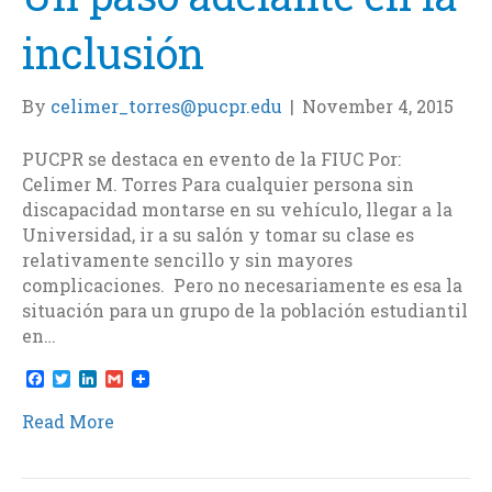
inclusión
By
celimer_torres@pucpr.edu
|
November 4, 2015
PUCPR se destaca en evento de la FIUC Por:
Celimer M. Torres Para cualquier persona sin
discapacidad montarse en su vehículo, llegar a la
Universidad, ir a su salón y tomar su clase es
relativamente sencillo y sin mayores
complicaciones. Pero no necesariamente es esa la
situación para un grupo de la población estudiantil
en…
F
T
L
G
a
w
i
m
c
i
n
a
Read More
e
t
k
i
b
t
e
l
o
e
d
o
r
I