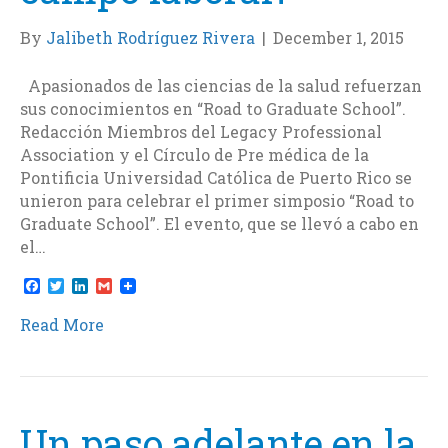
By
Jalibeth Rodríguez Rivera
|
December 1, 2015
Apasionados de las ciencias de la salud refuerzan
sus conocimientos en “Road to Graduate School”.
Redacción Miembros del Legacy Professional
Association y el Círculo de Pre médica de la
Pontificia Universidad Católica de Puerto Rico se
unieron para celebrar el primer simposio “Road to
Graduate School”. El evento, que se llevó a cabo en
el…
F
T
L
G
a
w
i
m
c
i
n
a
Read More
e
t
k
i
b
t
e
l
o
e
d
o
r
I
k
n
Un paso adelante en la