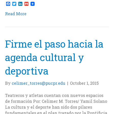
F
T
L
G
a
w
i
m
c
i
n
a
Read More
e
t
k
i
b
t
e
l
o
e
d
o
r
I
k
n
Firme el paso hacia la
agenda cultural y
deportiva
By
celimer_torres@pucpr.edu
|
October 1, 2015
Teatreros y atletas cuentan con nuevos espacios
de formación Por: Celimer M. Torres/ Yamil Solano
La cultura y el deporte han sido dos pilares
fundamentales en el plan trazado por la Pontificia