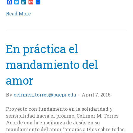
F
T
L
G
a
w
i
m
c
i
n
a
Read More
e
t
k
i
b
t
e
l
o
e
d
o
r
I
k
n
En práctica el
mandamiento del
amor
By
celimer_torres@pucpr.edu
|
April 7, 2016
Proyecto con fundamento en la solidaridad y
sensibilidad hacia el prójimo. Celimer M. Torres
Acorde con la enseñanza de Jesús en su
mandamiento del amor “amarás a Dios sobre todas