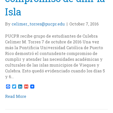
Isla
By
celimer_torres@pucpr.edu
|
October 7, 2016
PUCPR recibe grupo de estudiantes de Culebra
Celimer M. Torres 7 de octubre de 2016 Una vez
más la Pontificia Universidad Católica de Puerto
Rico demostró el contundente compromiso de
cumplir y atender las necesidades académicas y
culturales de las islas municipios de Vieques y
Culebra. Esto quedó evidenciado cuando los días 5
y 6…
F
T
L
G
a
w
i
m
c
i
n
a
Read More
e
t
k
i
b
t
e
l
o
e
d
o
r
I