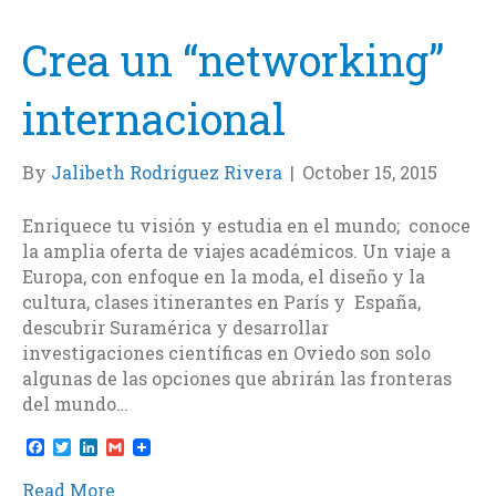
k
n
Crea un “networking”
internacional
By
Jalibeth Rodríguez Rivera
|
October 15, 2015
Enriquece tu visión y estudia en el mundo; conoce
la amplia oferta de viajes académicos. Un viaje a
Europa, con enfoque en la moda, el diseño y la
cultura, clases itinerantes en París y España,
descubrir Suramérica y desarrollar
investigaciones científicas en Oviedo son solo
algunas de las opciones que abrirán las fronteras
del mundo…
F
T
L
G
a
w
i
m
c
i
n
a
Read More