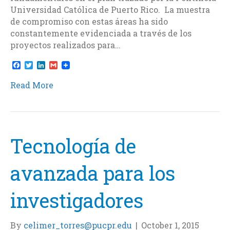
Universidad Católica de Puerto Rico. La muestra
de compromiso con estas áreas ha sido
constantemente evidenciada a través de los
proyectos realizados para…
F
T
L
G
a
w
i
m
c
i
n
a
Read More
e
t
k
i
b
t
e
l
o
e
d
o
r
I
k
n
Tecnología de
avanzada para los
investigadores
By
celimer_torres@pucpr.edu
|
October 1, 2015