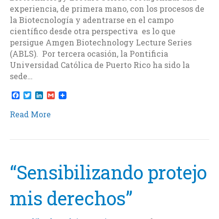
experiencia, de primera mano, con los procesos de
la Biotecnología y adentrarse en el campo
científico desde otra perspectiva es lo que
persigue Amgen Biotechnology Lecture Series
(ABLS). Por tercera ocasión, la Pontificia
Universidad Católica de Puerto Rico ha sido la
sede…
F
T
L
G
a
w
i
m
c
i
n
a
Read More
e
t
k
i
b
t
e
l
o
e
d
o
r
I
k
n
“Sensibilizando protejo
mis derechos”