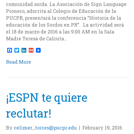
comunidad sorda. La Asociación de Sign Language
Pionero, adscrita al Colegio de Educación de la
PUCPR, presentará la conferencia “Historia de la
educación de los Sordos en PR”. La actividad será
el 18 de marzo de 2016 a las 9:00 AM en la Sala
Madre Teresa de Calcuta…
F
T
L
G
a
w
i
m
c
i
n
a
Read More
e
t
k
i
b
t
e
l
o
e
d
o
r
I
k
n
¡ESPN te quiere
reclutar!
By
celimer_torres@pucpr.edu
|
February 19, 2016