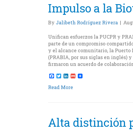
Impulso a la Bio
By
Jalibeth Rodríguez Rivera
|
Augu
Unifican esfuerzos la PUCPR y PRAB
parte de un compromiso compartido 
y el alcance comunitario, la Puerto
(PRABIA, por sus siglas en inglés) y
firmaron un acuerdo de colaboració
F
T
L
G
a
w
i
m
c
i
n
a
Read More
e
t
k
i
b
t
e
l
o
e
d
o
r
I
k
n
Alta distinción