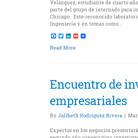
Velázquez, estudiante de cuarto año
parte del grupo de internado para 
Chicago. Este reconocido laboratori
Ingeniería y en temas como…
F
T
L
G
a
w
i
m
c
i
n
a
Read More
e
t
k
i
b
t
e
l
o
e
d
o
r
I
k
n
Encuentro de in
empresariales
By
Jalibeth Rodríguez Rivera
|
Marc
Expertos en los negocios presentará
segundo año consecutivo investigad