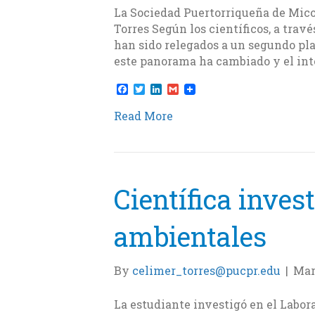
La Sociedad Puertorriqueña de Mico
Torres Según los científicos, a travé
han sido relegados a un segundo pla
este panorama ha cambiado y el inte
F
T
L
G
a
w
i
m
c
i
n
a
Read More
e
t
k
i
b
t
e
l
o
e
d
o
r
I
k
n
Científica inve
ambientales
By
celimer_torres@pucpr.edu
|
Mar
La estudiante investigó en el Labo