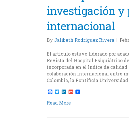
investigación y
internacional
By
Jalibeth Rodríguez Rivera
|
Febr
El artículo estuvo liderado por aca
Revista del Hospital Psiquiátrico de
incorporada en el Índice de calidad 
colaboración internacional entre i
Colombia, la Pontificia Universidad
F
T
L
G
a
w
i
m
c
i
n
a
Read More
e
t
k
i
b
t
e
l
o
e
d
o
r
I
k
n