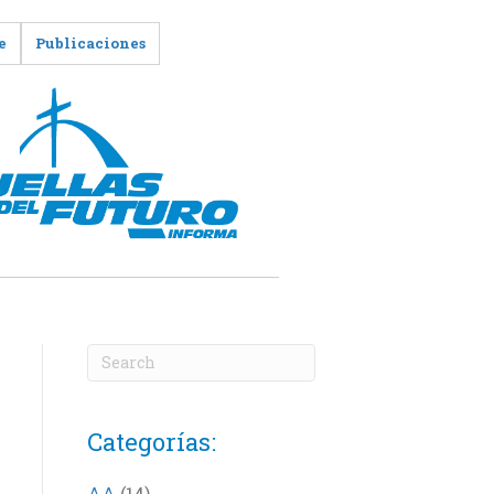
e
Publicaciones
Categorías:
AA
(14)