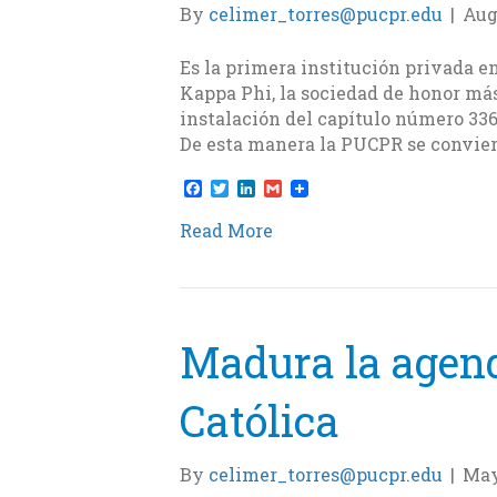
By
celimer_torres@pucpr.edu
|
Aug
Es la primera institución privada e
Kappa Phi, la sociedad de honor más
instalación del capítulo número 336
De esta manera la PUCPR se convier
F
T
L
G
a
w
i
m
c
i
n
a
Read More
e
t
k
i
b
t
e
l
o
e
d
o
r
I
k
n
Madura la agend
Católica
By
celimer_torres@pucpr.edu
|
May