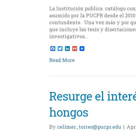
La Institución publica catálogo co
asumido por la PUCPR desde el 2010 d
contundente. Una vez más y por qui
que incluye las tesis y disertacione
investigativos…
F
T
L
G
a
w
i
m
c
i
n
a
Read More
e
t
k
i
b
t
e
l
o
e
d
o
r
I
k
n
Resurge el interé
hongos
By
celimer_torres@pucpr.edu
|
Apri