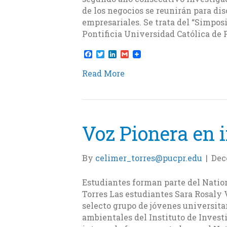
de los negocios se reunirán para di
empresariales. Se trata del “Simpos
Pontificia Universidad Católica de 
F
T
L
G
a
w
i
m
c
i
n
a
Read More
e
t
k
i
b
t
e
l
o
e
d
o
r
I
k
n
Voz Pionera en 
By
celimer_torres@pucpr.edu
|
Dec
Estudiantes forman parte del Natio
Torres Las estudiantes Sara Rosaly
selecto grupo de jóvenes universita
ambientales del Instituto de Invest