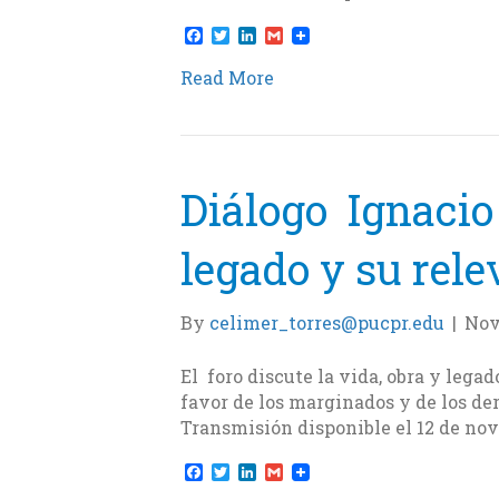
F
T
L
G
a
w
i
m
c
i
n
a
Read More
e
t
k
i
b
t
e
l
o
e
d
o
r
I
k
n
Diálogo Ignacio 
legado y su rele
By
celimer_torres@pucpr.edu
|
Nov
El foro discute la vida, obra y lega
favor de los marginados y de los d
Transmisión disponible el 12 de nov
F
T
L
G
a
w
i
m