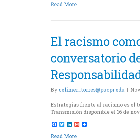
c
i
n
a
Read More
e
t
k
i
b
t
e
l
o
e
d
o
r
I
k
n
El racismo como
conversatorio de 
Responsabilidad
By
celimer_torres@pucpr.edu
|
Nov
Estrategias frente al racismo es el 
Transmisión disponible el 16 de nov
F
T
L
G
a
w
i
m
c
i
n
a
Read More
e
t
k
i