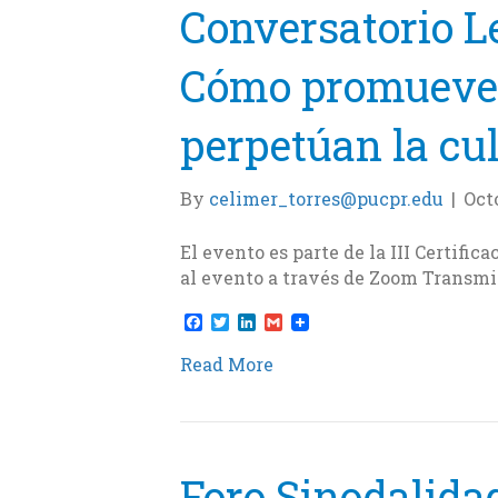
Conversatorio Le
Cómo promueven 
perpetúan la cul
By
celimer_torres@pucpr.edu
|
Octo
El evento es parte de la III Certifi
al evento a través de Zoom Transmi
F
T
L
G
a
w
i
m
c
i
n
a
Read More
e
t
k
i
b
t
e
l
o
e
d
o
r
I
k
n
Foro Sinodalidad