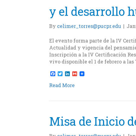
y el desarrollo 
By
celimer_torres@pucpr.edu
|
Jan
El evento forma parte de la IV Cert
Actualidad y vigencia del pensamient
Inscripción a la IV Certificación 
vivo disponible el 1 de febrero a l
F
T
L
G
a
w
i
m
c
i
n
a
Read More
e
t
k
i
b
t
e
l
o
e
d
o
r
I
k
n
Misa de Inicio d
By
celimer_torres@pucpr.edu
|
Jan