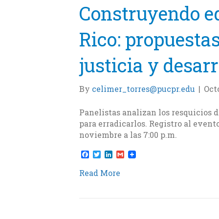
Construyendo eq
Rico: propuesta
justicia y desarr
By
celimer_torres@pucpr.edu
|
Octo
Panelistas analizan los resquicios 
para erradicarlos. Registro al even
noviembre a las 7:00 p.m.
F
T
L
G
a
w
i
m
c
i
n
a
Read More
e
t
k
i
b
t
e
l
o
e
d
o
r
I
k
n