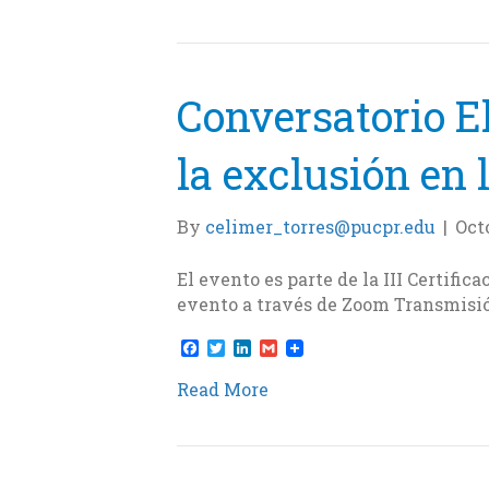
b
t
e
l
o
e
d
o
r
I
k
n
Conversatorio El
la exclusión en 
By
celimer_torres@pucpr.edu
|
Oct
El evento es parte de la III Certifi
evento a través de Zoom Transmisión
F
T
L
G
a
w
i
m
c
i
n
a
Read More
e
t
k
i
b
t
e
l
o
e
d
o
r
I
k
n