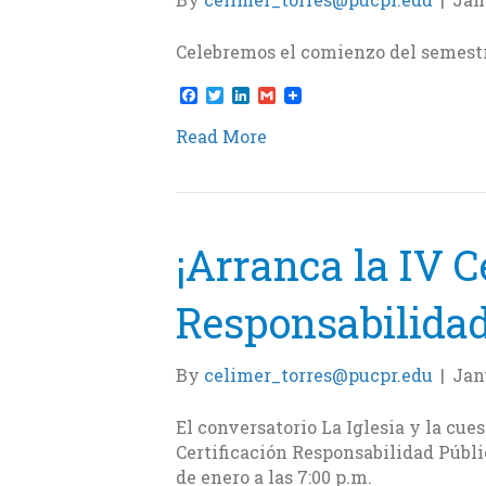
Celebremos el comienzo del semestr
F
T
L
G
a
w
i
m
c
i
n
a
Read More
e
t
k
i
b
t
e
l
o
e
d
o
r
I
k
n
¡Arranca la IV C
Responsabilidad
By
celimer_torres@pucpr.edu
|
Jan
El conversatorio La Iglesia y la cues
Certificación Responsabilidad Públ
de enero a las 7:00 p.m.