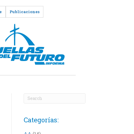
e
Publicaciones
Categorías:
AA
(14)