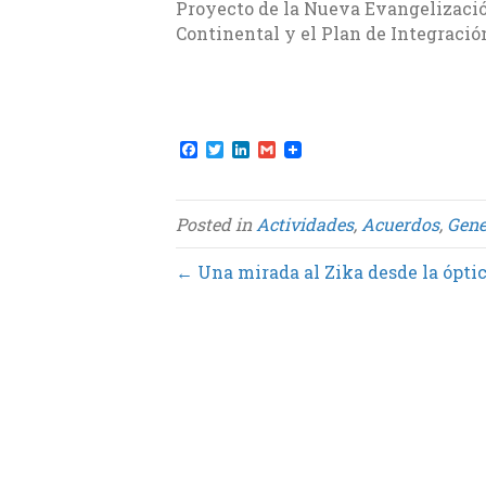
Proyecto de la Nueva Evangelizació
Continental y el Plan de Integració
F
T
L
G
a
w
i
m
c
i
n
a
e
t
k
i
b
t
e
l
Posted in
Actividades
,
Acuerdos
,
Gene
o
e
d
o
r
I
k
n
← Una mirada al Zika desde la óptic