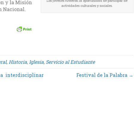
Los jóvenes tuvieron la oportunidad de participar de
n y la Misión
actividades culturales y sociales.
n Nacional.
ral
,
Historia
,
Iglesia
,
Servicio al Estudiante
a interdisciplinar
Festival de la Palabra →