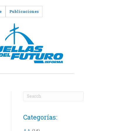
e
Publicaciones
Categorías:
AA
(14)