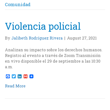
Comunidad
Violencia policial
By
Jalibeth Rodríguez Rivera
|
August 27, 2021
Analizan su impacto sobre los derechos humanos.
Registro al evento a través de Zoom Transmisión
en vivo disponible el 29 de septiembre a las 10:30
a.m.
F
T
L
G
a
w
i
m
c
i
n
a
Read More
e
t
k
i
b
t
e
l
o
e
d
o
r
I
k
n