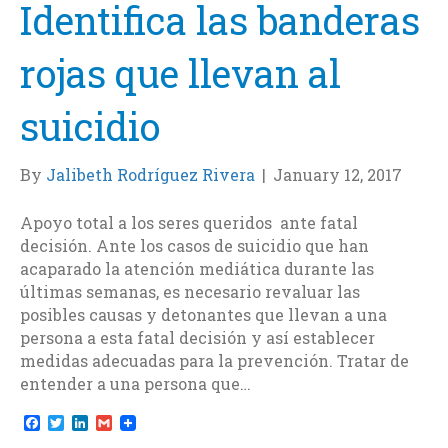
Identifica las banderas
rojas que llevan al
suicidio
By
Jalibeth Rodríguez Rivera
|
January 12, 2017
Apoyo total a los seres queridos ante fatal
decisión. Ante los casos de suicidio que han
acaparado la atención mediática durante las
últimas semanas, es necesario revaluar las
posibles causas y detonantes que llevan a una
persona a esta fatal decisión y así establecer
medidas adecuadas para la prevención. Tratar de
entender a una persona que…
F
T
L
G
a
w
i
m