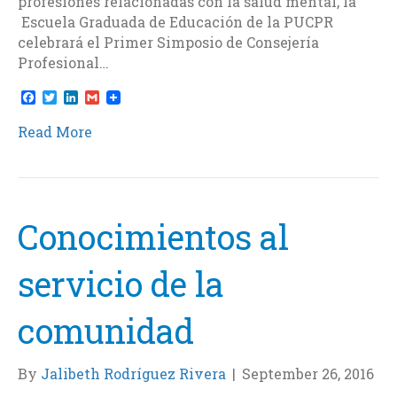
profesiones relacionadas con la salud mental, la
Escuela Graduada de Educación de la PUCPR
celebrará el Primer Simposio de Consejería
Profesional…
F
T
L
G
a
w
i
m
c
i
n
a
Read More
e
t
k
i
b
t
e
l
o
e
d
o
r
I
k
n
Conocimientos al
servicio de la
comunidad
By
Jalibeth Rodríguez Rivera
|
September 26, 2016