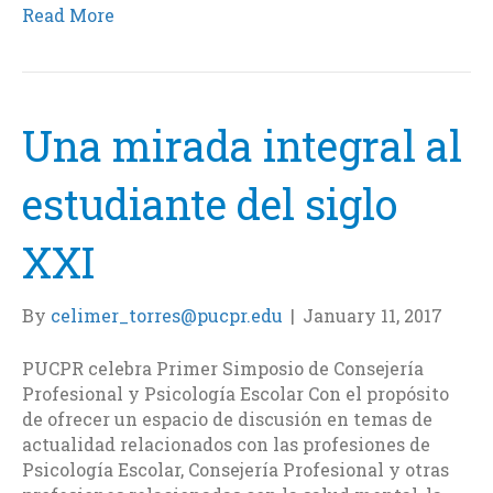
c
i
n
a
Read More
e
t
k
i
b
t
e
l
o
e
d
o
r
I
k
n
Una mirada integral al
estudiante del siglo
XXI
By
celimer_torres@pucpr.edu
|
January 11, 2017
PUCPR celebra Primer Simposio de Consejería
Profesional y Psicología Escolar Con el propósito
de ofrecer un espacio de discusión en temas de
actualidad relacionados con las profesiones de
Psicología Escolar, Consejería Profesional y otras