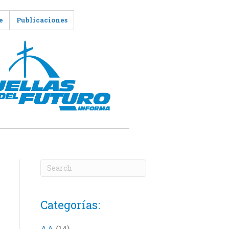
e
Publicaciones
Categorías:
AA
(14)