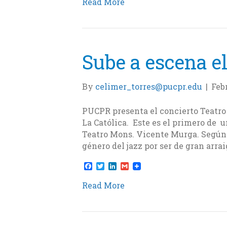
Read More
e
t
k
i
b
t
e
l
o
e
d
o
r
I
k
n
Sube a escena el
By
celimer_torres@pucpr.edu
|
Feb
PUCPR presenta el concierto Teatro
La Católica. Este es el primero de u
Teatro Mons. Vicente Murga. Según 
género del jazz por ser de gran arra
F
T
L
G
a
w
i
m
c
i
n
a
Read More
e
t
k
i
b
t
e
l
o
e
d
o
r
I
k
n