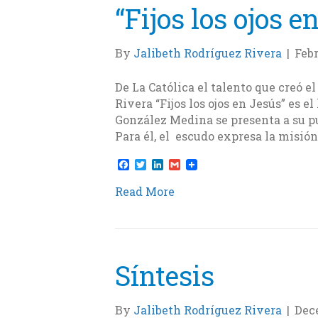
“Fijos los ojos e
By
Jalibeth Rodríguez Rivera
|
Febr
De La Católica el talento que creó 
Rivera “Fijos los ojos en Jesús” es 
González Medina se presenta a su pu
Para él, el escudo expresa la misió
F
T
L
G
a
w
i
m
c
i
n
a
Read More
e
t
k
i
b
t
e
l
o
e
d
o
r
I
k
n
Síntesis
By
Jalibeth Rodríguez Rivera
|
Dece