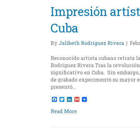
Impresión artíst
Cuba
By
Jalibeth Rodríguez Rivera
|
Febr
Reconocido artista cubano retrata l
Rodríguez Rivera Tras la revolución,
significativo en Cuba. Sin embargo, 
de grabado experimentó su mayor ev
presentó…
F
T
L
G
a
w
i
m
c
i
n
a
Read More
e
t
k
i
b
t
e
l
o
e
d
o
r
I
k
n