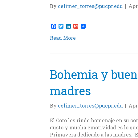
By
celimer_torres@pucpr.edu
|
Apri
F
T
L
G
a
w
i
m
c
i
n
a
Read More
e
t
k
i
b
t
e
l
o
e
d
o
r
I
k
n
Bohemia y buena
madres
By
celimer_torres@pucpr.edu
|
Apri
El Coro les rinde homenaje en su c
gusto y mucha emotividad es lo que
Primavera dedicado a las madres. E