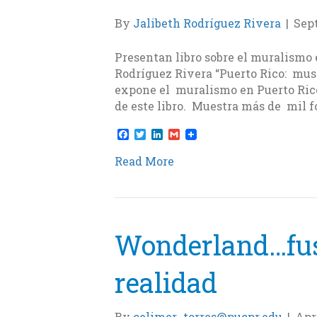
By
Jalibeth Rodríguez Rivera
|
Sept
Presentan libro sobre el muralismo 
Rodríguez Rivera “Puerto Rico: museo
expone el muralismo en Puerto Rico.
de este libro. Muestra más de mil 
F
T
L
G
a
w
i
m
c
i
n
a
Read More
e
t
k
i
b
t
e
l
o
e
d
o
r
I
k
n
Wonderland…fusi
realidad
By
celimer_torres@pucpr.edu
|
Apri