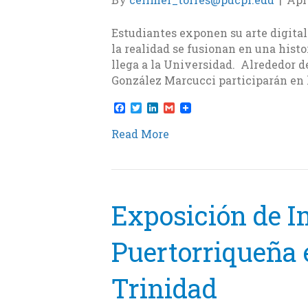
Estudiantes exponen su arte digital 
la realidad se fusionan en una histo
llega a la Universidad. Alrededor de
González Marcucci participarán en 
F
T
L
G
a
w
i
m
c
i
n
a
Read More
e
t
k
i
b
t
e
l
o
e
d
o
r
I
k
n
Exposición de I
Puertorriqueña 
Trinidad