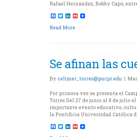
Rafael Hernández, Bobby Capó, entre
F
T
L
G
a
w
i
m
c
i
n
a
Read More
e
t
k
i
b
t
e
l
o
e
d
o
r
I
k
n
Se afinan las cu
By
celimer_torres@pucpr.edu
|
Mar
Por primera vez se presenta el Ca
Torres Del 27 de junio al 8 de julio e
importante evento educativo, cultu
la Pontificia Universidad Católica 
F
T
L
G
a
w
i
m
c
i
n
a