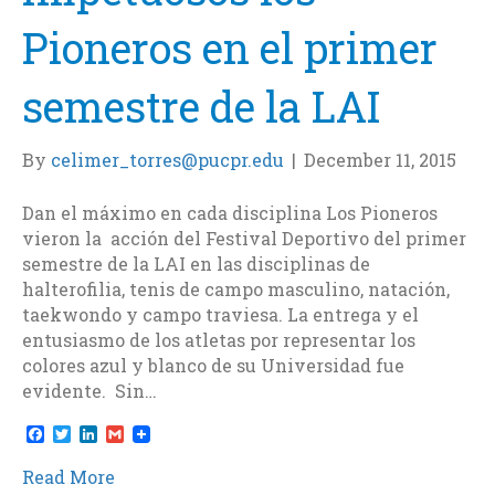
Pioneros en el primer
semestre de la LAI
By
celimer_torres@pucpr.edu
|
December 11, 2015
Dan el máximo en cada disciplina Los Pioneros
vieron la acción del Festival Deportivo del primer
semestre de la LAI en las disciplinas de
halterofilia, tenis de campo masculino, natación,
taekwondo y campo traviesa. La entrega y el
entusiasmo de los atletas por representar los
colores azul y blanco de su Universidad fue
evidente. Sin…
F
T
L
G
a
w
i
m
c
i
n
a
Read More
e
t
k
i