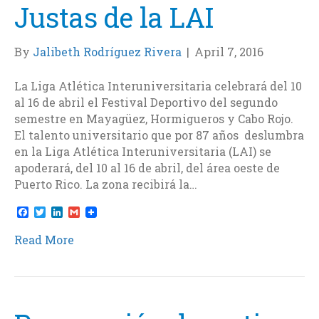
Justas de la LAI
By
Jalibeth Rodríguez Rivera
|
April 7, 2016
La Liga Atlética Interuniversitaria celebrará del 10
al 16 de abril el Festival Deportivo del segundo
semestre en Mayagüez, Hormigueros y Cabo Rojo.
El talento universitario que por 87 años deslumbra
en la Liga Atlética Interuniversitaria (LAI) se
apoderará, del 10 al 16 de abril, del área oeste de
Puerto Rico. La zona recibirá la…
F
T
L
G
a
w
i
m
c
i
n
a
Read More
e
t
k
i
b
t
e
l
o
e
d
o
r
I
k
n