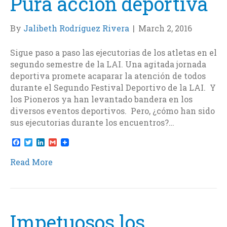
Pura acción deportiva
By
Jalibeth Rodríguez Rivera
|
March 2, 2016
Sigue paso a paso las ejecutorias de los atletas en el
segundo semestre de la LAI. Una agitada jornada
deportiva promete acaparar la atención de todos
durante el Segundo Festival Deportivo de la LAI. Y
los Pioneros ya han levantado bandera en los
diversos eventos deportivos. Pero, ¿cómo han sido
sus ejecutorias durante los encuentros?…
F
T
L
G
a
w
i
m
c
i
n
a
Read More
e
t
k
i
b
t
e
l
o
e
d
o
r
I
k
n
Impetuosos los