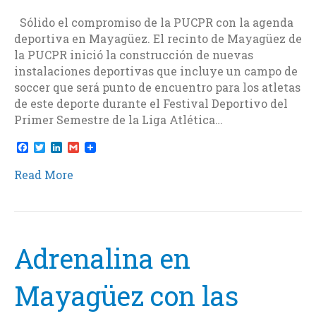
Sólido el compromiso de la PUCPR con la agenda
deportiva en Mayagüez. El recinto de Mayagüez de
la PUCPR inició la construcción de nuevas
instalaciones deportivas que incluye un campo de
soccer que será punto de encuentro para los atletas
de este deporte durante el Festival Deportivo del
Primer Semestre de la Liga Atlética…
F
T
L
G
a
w
i
m
c
i
n
a
Read More
e
t
k
i
b
t
e
l
o
e
d
o
r
I
k
n
Adrenalina en
Mayagüez con las