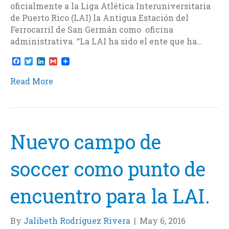
oficialmente a la Liga Atlética Interuniversitaria
de Puerto Rico (LAI) la Antigua Estación del
Ferrocarril de San Germán como oficina
administrativa. “La LAI ha sido el ente que ha…
F
T
L
G
a
w
i
m
c
i
n
a
Read More
e
t
k
i
b
t
e
l
o
e
d
o
r
I
k
n
Nuevo campo de
soccer como punto de
encuentro para la LAI.
By
Jalibeth Rodríguez Rivera
|
May 6, 2016