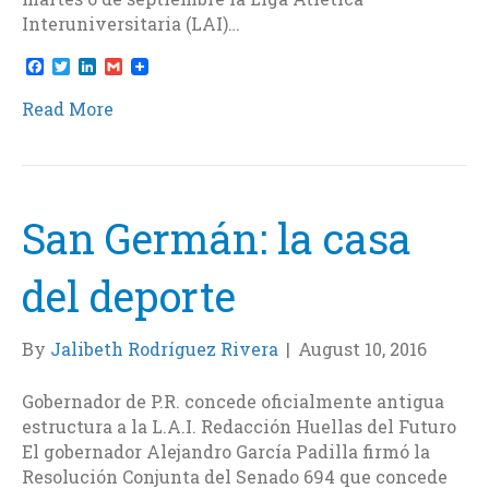
Interuniversitaria (LAI)…
F
T
L
G
a
w
i
m
c
i
n
a
Read More
e
t
k
i
b
t
e
l
o
e
d
o
r
I
k
n
San Germán: la casa
del deporte
By
Jalibeth Rodríguez Rivera
|
August 10, 2016
Gobernador de P.R. concede oficialmente antigua
estructura a la L.A.I. Redacción Huellas del Futuro
El gobernador Alejandro García Padilla firmó la
Resolución Conjunta del Senado 694 que concede