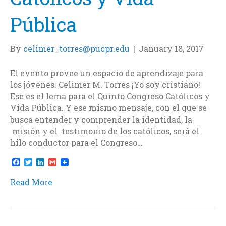
Pública
By
celimer_torres@pucpr.edu
|
January 18, 2017
El evento provee un espacio de aprendizaje para
los jóvenes. Celimer M. Torres ¡Yo soy cristiano!
Ese es el lema para el Quinto Congreso Católicos y
Vida Pública. Y ese mismo mensaje, con el que se
busca entender y comprender la identidad, la
misión y el testimonio de los católicos, será el
hilo conductor para el Congreso…
F
T
L
G
a
w
i
m
c
i
n
a
Read More
e
t
k
i
b
t
e
l
o
e
d
o
r
I
k
n