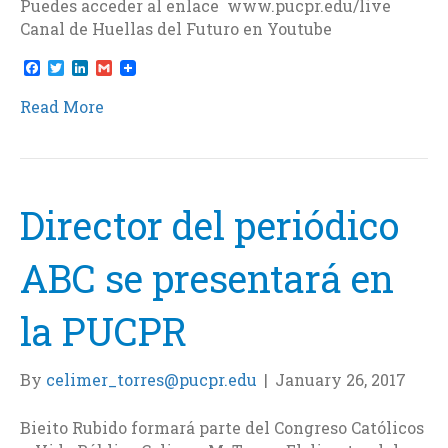
Puedes acceder al enlace www.pucpr.edu/live
Canal de Huellas del Futuro en Youtube
F
T
L
G
a
w
i
m
c
i
n
a
Read More
e
t
k
i
b
t
e
l
o
e
d
o
r
I
k
n
Director del periódico
ABC se presentará en
la PUCPR
By
celimer_torres@pucpr.edu
|
January 26, 2017
Bieito Rubido formará parte del Congreso Católicos