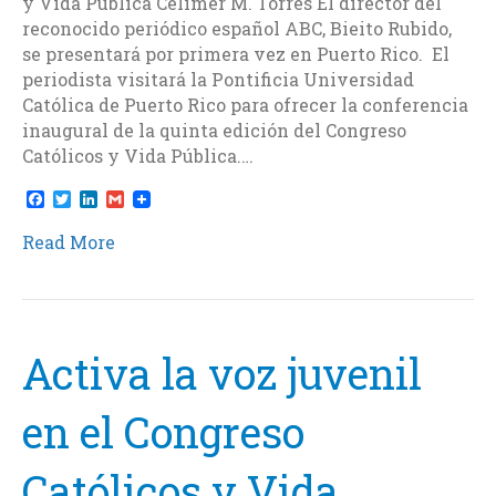
y Vida Pública Celimer M. Torres El director del
reconocido periódico español ABC, Bieito Rubido,
se presentará por primera vez en Puerto Rico. El
periodista visitará la Pontificia Universidad
Católica de Puerto Rico para ofrecer la conferencia
inaugural de la quinta edición del Congreso
Católicos y Vida Pública.…
F
T
L
G
a
w
i
m
c
i
n
a
Read More
e
t
k
i
b
t
e
l
o
e
d
o
r
I
k
n
Activa la voz juvenil
en el Congreso
Católicos y Vida