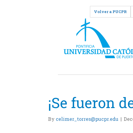
Volver a PUCPR
¡Se fueron d
By
celimer_torres@pucpr.edu
|
Dec