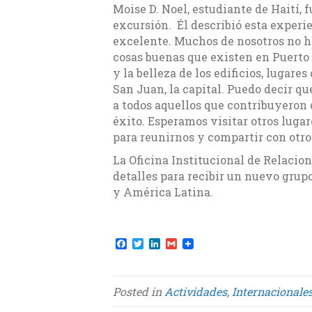
Moise D. Noel, estudiante de Haití, 
excursión. Él describió esta experi
excelente. Muchos de nosotros no h
cosas buenas que existen en Puerto 
y la belleza de los edificios, lugare
San Juan, la capital. Puedo decir 
a todos aquellos que contribuyeron 
éxito. Esperamos visitar otros lug
para reunirnos y compartir con otro
La Oficina Institucional de Relacio
detalles para recibir un nuevo gru
y América Latina.
F
T
L
G
a
w
i
m
c
i
n
a
e
t
k
i
b
t
e
l
Posted in
Actividades
,
Internacionale
o
e
d
o
r
I