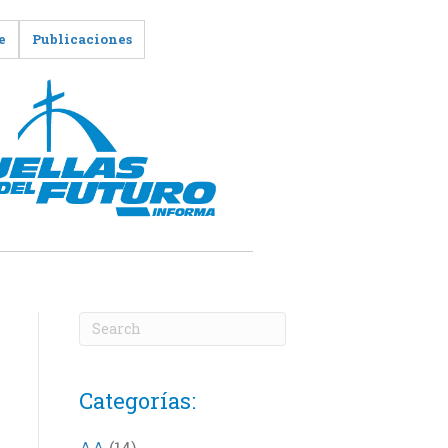
e
Publicaciones
Categorías:
AA
(14)