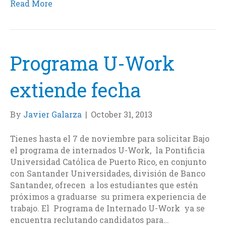
Read More
e
t
k
i
b
t
e
l
o
e
d
o
r
I
k
n
Programa U-Work
extiende fecha
By
Javier Galarza
|
October 31, 2013
Tienes hasta el 7 de noviembre para solicitar Bajo
el programa de internados U-Work, la Pontificia
Universidad Católica de Puerto Rico, en conjunto
con Santander Universidades, división de Banco
Santander, ofrecen a los estudiantes que estén
próximos a graduarse su primera experiencia de
trabajo. El Programa de Internado U-Work ya se
encuentra reclutando candidatos para…