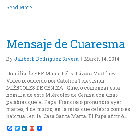
a
w
i
m
c
i
n
a
Read More
e
t
k
i
b
t
e
l
o
e
d
o
r
I
k
n
Mensaje de Cuaresma
By
Jalibeth Rodríguez Rivera
|
March 14, 2014
Homilía de SER Mons. Félix Lázaro Martínez.
Vídeo producido por Católica Televisión.
MIÉRCOLES DE CENIZA Quiero comenzar esta
homilía de este Miércoles de Ceniza con unas
palabras que el Papa Francisco pronunció ayer
martes, 4 de marzo, en la misa que celebró como es
habitual, en la Casa Santa Marta. El Papa afirmó…
F
T
L
G
a
w
i
m
c
i
n
a