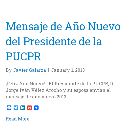
o
e
d
o
r
I
k
n
Mensaje de Año Nuevo
del Presidente de la
PUCPR
By
Javier Galarza
|
January 1, 2013
¡Feliz Año Nuevo! El Presidente de la PUCPR, Dr.
Jorge Iván Vélez Arocho y su esposa envían el
mensaje de año nuevo 2013.
F
T
L
G
a
w
i
m
c
i
n
a
Read More
e
t
k
i
b
t
e
l