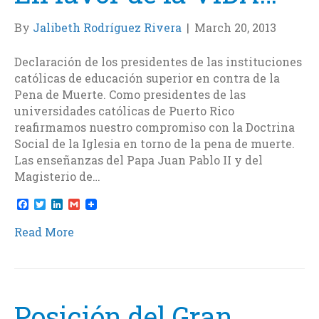
By
Jalibeth Rodríguez Rivera
|
March 20, 2013
Declaración de los presidentes de las instituciones
católicas de educación superior en contra de la
Pena de Muerte. Como presidentes de las
universidades católicas de Puerto Rico
reafirmamos nuestro compromiso con la Doctrina
Social de la Iglesia en torno de la pena de muerte.
Las enseñanzas del Papa Juan Pablo II y del
Magisterio de…
F
T
L
G
a
w
i
m
c
i
n
a
Read More
e
t
k
i
b
t
e
l
o
e
d
o
r
I
k
n
Posición del Gran