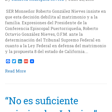
SER Monseñor Roberto González Nieves insiste en
que esta decisión debilita al matrimonio y a la
familia. Expresiones del Presidente de la
Conferencia Episcopal Puertorriqueña, Roberto
Octavio González Nieves, O.F.M. ante la
determinación del Tribunal Supremo Federal en
cuanto a la Ley Federal en defensa del matrimonio
y la propuesta 8 del estado de California.…
F
T
L
G
a
w
i
m
c
i
n
a
Read More
e
t
k
i
b
t
e
l
o
e
d
o
r
I
k
n
“No es suficiente