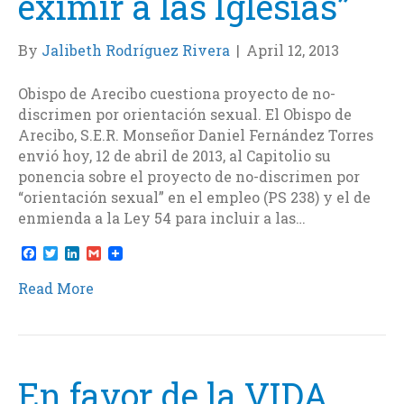
eximir a las Iglesias”
By
Jalibeth Rodríguez Rivera
|
April 12, 2013
Obispo de Arecibo cuestiona proyecto de no-
discrimen por orientación sexual. El Obispo de
Arecibo, S.E.R. Monseñor Daniel Fernández Torres
envió hoy, 12 de abril de 2013, al Capitolio su
ponencia sobre el proyecto de no-discrimen por
“orientación sexual” en el empleo (PS 238) y el de
enmienda a la Ley 54 para incluir a las…
F
T
L
G
a
w
i
m
c
i
n
a
Read More
e
t
k
i
b
t
e
l
o
e
d
o
r
I
k
n
En favor de la VIDA…