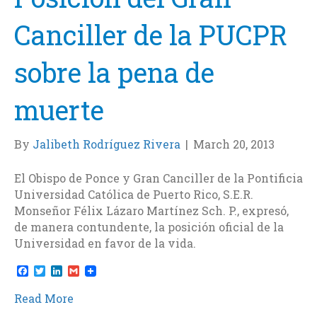
Canciller de la PUCPR
sobre la pena de
muerte
By
Jalibeth Rodríguez Rivera
|
March 20, 2013
El Obispo de Ponce y Gran Canciller de la Pontificia
Universidad Católica de Puerto Rico, S.E.R.
Monseñor Félix Lázaro Martínez Sch. P., expresó,
de manera contundente, la posición oficial de la
Universidad en favor de la vida.
F
T
L
G
a
w
i
m
c
i
n
a
Read More
e
t
k
i
b
t
e
l