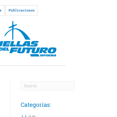
e
Publicaciones
Categorías:
AA
(14)