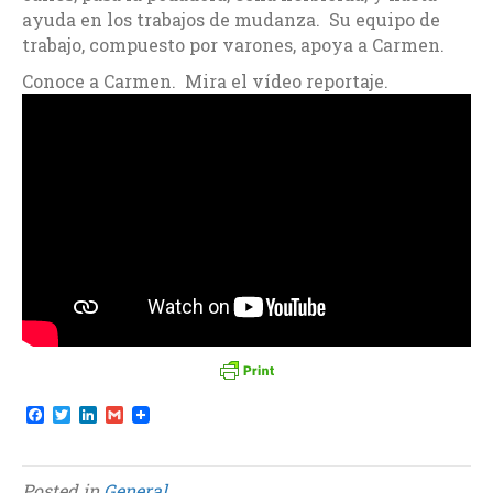
ayuda en los trabajos de mudanza. Su equipo de
trabajo, compuesto por varones, apoya a Carmen.
Conoce a Carmen. Mira el vídeo reportaje.
F
T
L
G
a
w
i
m
c
i
n
a
e
t
k
i
b
t
e
l
Posted in
General