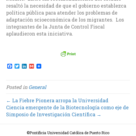
resaltó la necesidad de que el gobierno establezca
política pública para atender los problemas de
adaptación scioeconómica de los migrantes. Los
integrantes de la Junta de Control Fiscal
aplaudieron esta iniciativa.
F
T
L
G
a
w
i
m
c
i
n
a
e
t
k
i
b
t
e
l
Posted in
General
o
e
d
o
r
I
k
n
← La Fiebre Pionera arropa la Universidad
Ciencia emergente de la Biotecnología como eje de
Simposio de Investigación Científica →
©Pontificia Universidad Católica de Puerto Rico