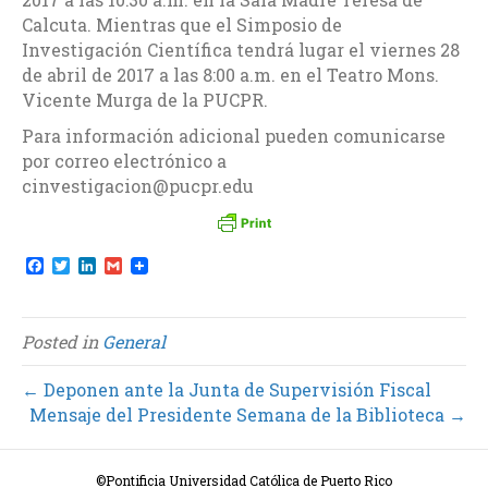
Calcuta. Mientras que el Simposio de
Investigación Científica tendrá lugar el viernes 28
de abril de 2017 a las 8:00 a.m. en el Teatro Mons.
Vicente Murga de la PUCPR.
Para información adicional pueden comunicarse
por correo electrónico a
cinvestigacion@pucpr.edu
F
T
L
G
a
w
i
m
c
i
n
a
e
t
k
i
b
t
e
l
Posted in
General
o
e
d
o
r
I
k
n
← Deponen ante la Junta de Supervisión Fiscal
Mensaje del Presidente Semana de la Biblioteca →
©Pontificia Universidad Católica de Puerto Rico