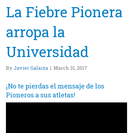
La Fiebre Pionera
arropa la
Universidad
By
Javier Galarza
|
March 31, 2017
¡No te pierdas el mensaje de los
Pioneros a sus atletas!