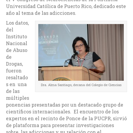
Universidad Católica de Puerto Rico, dedicado este
año al tema de las adicciones.
Los datos,
del
Instituto
Nacional
de Abuso
de
Drogas,
fueron
resaltado
s en una
Dra. Alma Santiago, decana del Colegio de Ciencias
de las
múltiples
ponencias presentadas por un destacado grupo de
científicos internacionales. El encuentro de los
expertos en el recinto de Ponce de la PUCPR, sirvió
de plataforma para presentar investigaciones
sobre las adicciones y su relación con el