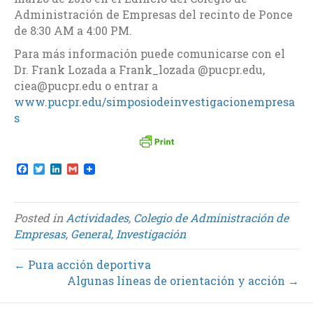
Administración de Empresas del recinto de Ponce
de 8:30 AM a 4:00 PM.
Para más información puede comunicarse con el
Dr. Frank Lozada a Frank_lozada @pucpr.edu,
ciea@pucpr.edu o entrar a
www.pucpr.edu/simposiodeinvestigacionempresa
s
F
T
L
G
a
w
i
m
c
i
n
a
e
t
k
i
b
t
e
l
Posted in
Actividades
,
Colegio de Administración de
o
e
d
Empresas
,
General
,
Investigación
o
r
I
k
n
← Pura acción deportiva
Algunas líneas de orientación y acción →