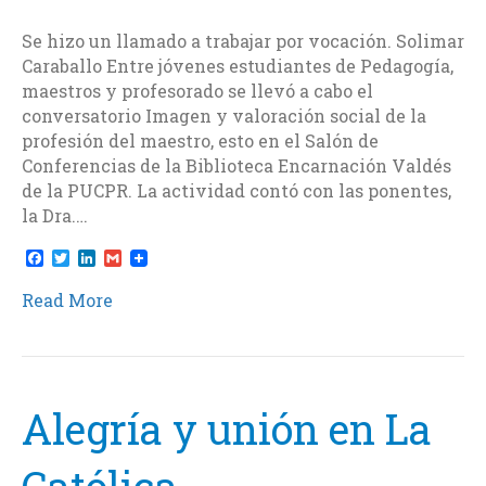
Se hizo un llamado a trabajar por vocación. Solimar
Caraballo Entre jóvenes estudiantes de Pedagogía,
maestros y profesorado se llevó a cabo el
conversatorio Imagen y valoración social de la
profesión del maestro, esto en el Salón de
Conferencias de la Biblioteca Encarnación Valdés
de la PUCPR. La actividad contó con las ponentes,
la Dra.…
F
T
L
G
a
w
i
m
c
i
n
a
Read More
e
t
k
i
b
t
e
l
o
e
d
o
r
I
k
n
Alegría y unión en La
Católica