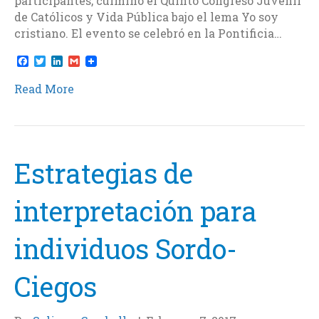
participantes, culminó el Quinto Congreso Juvenil
de Católicos y Vida Pública bajo el lema Yo soy
cristiano. El evento se celebró en la Pontificia…
F
T
L
G
a
w
i
m
c
i
n
a
Read More
e
t
k
i
b
t
e
l
o
e
d
o
r
I
k
n
Estrategias de
interpretación para
individuos Sordo-
Ciegos