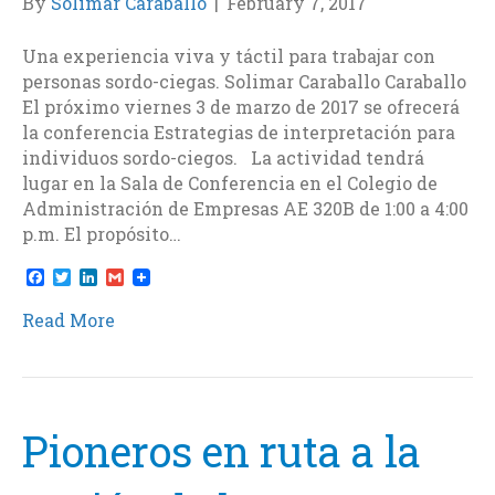
By
Solimar Caraballo
|
February 7, 2017
Una experiencia viva y táctil para trabajar con
personas sordo-ciegas. Solimar Caraballo Caraballo
El próximo viernes 3 de marzo de 2017 se ofrecerá
la conferencia Estrategias de interpretación para
individuos sordo-ciegos. La actividad tendrá
lugar en la Sala de Conferencia en el Colegio de
Administración de Empresas AE 320B de 1:00 a 4:00
p.m. El propósito…
F
T
L
G
a
w
i
m
c
i
n
a
Read More
e
t
k
i
b
t
e
l
o
e
d
o
r
I
k
n
Pioneros en ruta a la