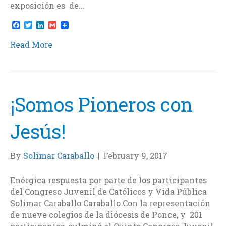
exposición es de…
F
T
L
G
a
w
i
m
c
i
n
a
Read More
e
t
k
i
b
t
e
l
o
e
d
o
r
I
k
n
¡Somos Pioneros con
Jesús!
By
Solimar Caraballo
|
February 9, 2017
Enérgica respuesta por parte de los participantes
del Congreso Juvenil de Católicos y Vida Pública
Solimar Caraballo Caraballo Con la representación
de nueve colegios de la diócesis de Ponce, y 201