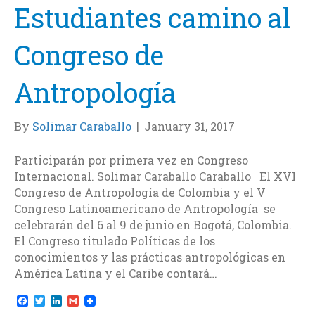
Estudiantes camino al
Congreso de
Antropología
By
Solimar Caraballo
|
January 31, 2017
Participarán por primera vez en Congreso
Internacional. Solimar Caraballo Caraballo El XVI
Congreso de Antropología de Colombia y el V
Congreso Latinoamericano de Antropología se
celebrarán del 6 al 9 de junio en Bogotá, Colombia.
El Congreso titulado Políticas de los
conocimientos y las prácticas antropológicas en
América Latina y el Caribe contará…
F
T
L
G
a
w
i
m