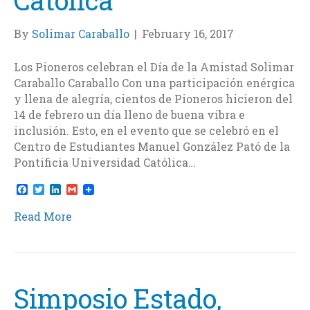
By
Solimar Caraballo
|
February 16, 2017
Los Pioneros celebran el Día de la Amistad Solimar
Caraballo Caraballo Con una participación enérgica
y llena de alegría, cientos de Pioneros hicieron del
14 de febrero un día lleno de buena vibra e
inclusión. Esto, en el evento que se celebró en el
Centro de Estudiantes Manuel González Pató de la
Pontificia Universidad Católica…
F
T
L
G
a
w
i
m
c
i
n
a
Read More
e
t
k
i
b
t
e
l
o
e
d
o
r
I
k
n
Simposio Estado,