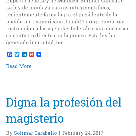
impacto de la Ley de Mordaza. Solimar Caraballo
La ley de mordaza para asuntos científicos,
recientemente firmada por el presidente de la
nación norteamericana Donald Trump, envía una
instrucción a las agencias federales para que cesen
su contacto directo con la prensa. Esta ley ha
generado inquietud, no…
F
T
L
G
a
w
i
m
c
i
n
a
Read More
e
t
k
i
b
t
e
l
o
e
d
o
r
I
k
n
Digna la profesión del
magisterio
By
Solimar Caraballo
|
February 24, 2017