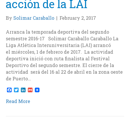
acción de la LAI
By
Solimar Caraballo
|
February 2, 2017
Arranca la temporada deportiva del segundo
semestre 2016-17 Solimar Caraballo Caraballo La
Liga Atlética Interuniversitaria (LAI) arrancó
el miércoles, 1 de febrero de 2017. La actividad
deportiva inició con ruta finalista al Festival
Deportivo del segundo semestre. El cierre de la
actividad será del 16 al 22 de abril en la zona oeste
de Puerto…
F
T
L
G
a
w
i
m
c
i
n
a
Read More
e
t
k
i
b
t
e
l
o
e
d
o
r
I
k
n