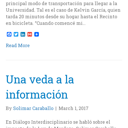
principal modo de transportación para llegar a la
Universidad. Tal es el caso de Kelvin García, quien
tarda 20 minutos desde su hogar hasta el Recinto
en bicicleta. “Cuando comencé mi…
F
T
L
G
a
w
i
m
c
i
n
a
Read More
e
t
k
i
b
t
e
l
o
e
d
o
r
I
k
n
Una veda a la
información
By
Solimar Caraballo
|
March 1, 2017
En Diálogo Interdisciplinario se habló sobre el