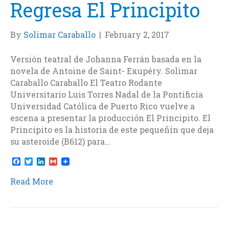
Regresa El Principito
By
Solimar Caraballo
|
February 2, 2017
Versión teatral de Johanna Ferrán basada en la
novela de Antoine de Saint- Exupéry. Solimar
Caraballo Caraballo El Teatro Rodante
Universitario Luis Torres Nadal de la Pontificia
Universidad Católica de Puerto Rico vuelve a
escena a presentar la producción El Principito. El
Principito es la historia de este pequeñín que deja
su asteroide (B612) para…
F
T
L
G
a
w
i
m
c
i
n
a
Read More
e
t
k
i
b
t
e
l
o
e
d
o
r
I
k
n