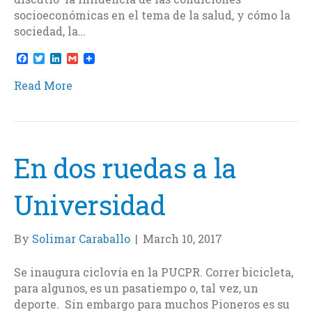
socioeconómicas en el tema de la salud, y cómo la
sociedad, la…
F
T
L
G
a
w
i
m
c
i
n
a
Read More
e
t
k
i
b
t
e
l
o
e
d
o
r
I
k
n
En dos ruedas a la
Universidad
By
Solimar Caraballo
|
March 10, 2017
Se inaugura ciclovía en la PUCPR. Correr bicicleta,
para algunos, es un pasatiempo o, tal vez, un
deporte. Sin embargo para muchos Pioneros es su