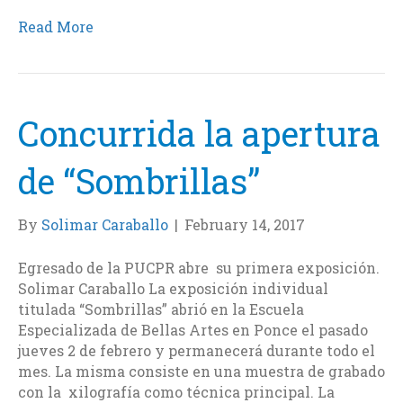
a
w
i
m
c
i
n
a
Read More
e
t
k
i
b
t
e
l
o
e
d
o
r
I
k
n
Concurrida la apertura
de “Sombrillas”
By
Solimar Caraballo
|
February 14, 2017
Egresado de la PUCPR abre su primera exposición.
Solimar Caraballo La exposición individual
titulada “Sombrillas” abrió en la Escuela
Especializada de Bellas Artes en Ponce el pasado
jueves 2 de febrero y permanecerá durante todo el
mes. La misma consiste en una muestra de grabado
con la xilografía como técnica principal. La