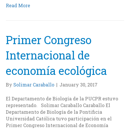
c
i
n
a
Read More
e
t
k
i
b
t
e
l
o
e
d
o
r
I
k
n
Primer Congreso
Internacional de
economía ecológica
By
Solimar Caraballo
|
January 30, 2017
El Departamento de Biología de la PUCPR estuvo
representado. Solimar Caraballo Caraballo El
Departamento de Biología de la Pontificia
Universidad Católica tuvo participación en el
Primer Congreso Internacional de Economía