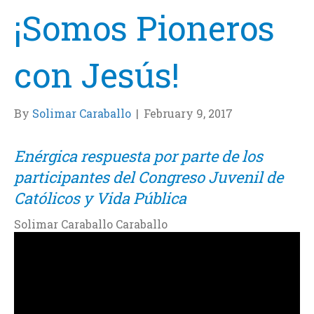
¡Somos Pioneros
con Jesús!
By
Solimar Caraballo
|
February 9, 2017
Enérgica respuesta por parte de los
participantes del Congreso Juvenil de
Católicos y Vida Pública
Solimar Caraballo Caraballo