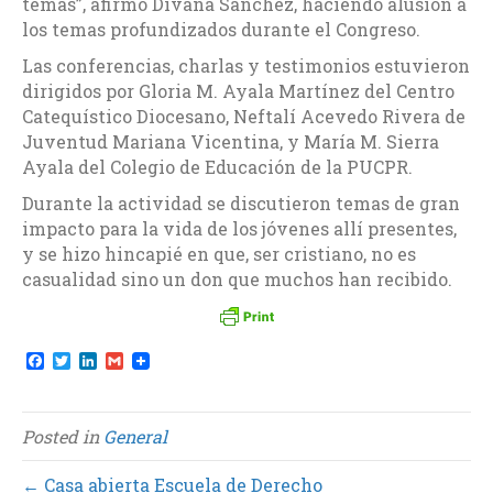
temas”, afirmó Divana Sánchez, haciendo alusión a
los temas profundizados durante el Congreso.
Las conferencias, charlas y testimonios estuvieron
dirigidos por Gloria M. Ayala Martínez del Centro
Catequístico Diocesano, Neftalí Acevedo Rivera de
Juventud Mariana Vicentina, y María M. Sierra
Ayala del Colegio de Educación de la PUCPR.
Durante la actividad se discutieron temas de gran
impacto para la vida de los jóvenes allí presentes,
y se hizo hincapié en que, ser cristiano, no es
casualidad sino un don que muchos han recibido.
F
T
L
G
a
w
i
m
c
i
n
a
e
t
k
i
b
t
e
l
Posted in
General
o
e
d
o
r
I
k
n
← Casa abierta Escuela de Derecho