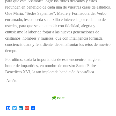
para que esta Asamblea logre los frutos deseados y éstos
redunden en beneficio de cada una de vuestras casas de estudios.
Que María, “Sedes Sapientae”, Madre y Formadora del Verbo
encarnado, les conceda su auxilio e interceda por cada uno de
ustedes, para que sepan cumplir con fidelidad, alegría y
entusiasmo la labor de forjar a las nuevas generaciones de
cristianos, hombres y mujeres, que con inteligencia formada,
conciencia clara y fe ardiente, deben afrontar los retos de nuestro
tiempo.
Por último, dada la importancia de este encuentro, tengo el
honor de impartirles, en nombre de nuestro Santo Padre
Benedicto XVI, la tan implorada bendición Apostólica.
Amén.
F
T
L
G
a
w
i
m