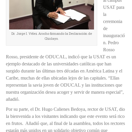
al campus
USAT para
la
ceremonia
de
Dr. Jorge I. Vélez Arocho firmando la Declaración de
inauguració
Chiclayo.
n. Pedro
Rosso
Rosso, presidente de ODUCAL, indicó que la USAT es un
ejemplo destacado de las universidades católicas que han
surgido durante las últimas tres décadas en América Latina y el
Caribe, muchas de ellas ubicadas lejos de las capitales. “Ellas
representan la savia joven de ODUCAL y las instituciones que
nuestra organización desea acoger y servir de manera especial”,
añadió.
Por su parte, el Dr. Hugo Calienes Bedoya, rector de USAT, dio
la bienvenida a los visitantes indicando que este evento será rico
en frutos. Añadió que, al final de la asamblea, todos los rectores
estarán más unidos en un solidario objetivo común que