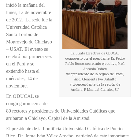
inició la mañana del
lunes, 12 de noviembre
de 2012. La sede fue la
Universidad Católica
Santo Toribio de
Mogrovejo de Chiclayo
– USAT. El evento se
La Junta Directiva de ODUCAL
celebró por primera vez
compuesto por el presidente, Dr. Pedro
en el Perú y se
Pablo Rosso; secretario ejecutivo, Prof.
Antonio Daher;
extiendió hasta el
vicepresidente de la región de Brasil,
miércoles, 14 de
Hno. Clemente Ivo Juliatto
y vicepresidente de la región de
noviembre.
Andina, P. Manuel Corrales, SJ.
En ODUCAL se
congregaron cerca de
80 rectores y presidentes de Universidades Católicas que
arribaron a Chiclayo, Capital de la Amistad.
El presidente de la Pontificia Universidad Católica de Puerto
Rico, Dr. Jorge Iván Vélez Arocho, participó de este importante