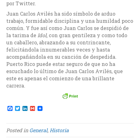
por Twitter.
Juan Carlos Avilés ha sido símbolo de arduo
trabajo, formidable disciplina y una humildad poco
común. Y fue así como Juan Carlos se despidió de
la tarima de
Idol,
con gran gentileza y como todo
un caballero, abrazando a su contrincante,
felicitándola innumerables veces y hasta
acompañándola en su canción de despedida.
Puerto Rico puede estar seguro de que no ha
escuchado lo último de Juan Carlos Avilés, que
este es apenas el comienzo de una brillante
carrera.
F
T
L
G
a
w
i
m
c
i
n
a
e
t
k
i
b
t
e
l
Posted in
General
,
Historia
o
e
d
o
r
I