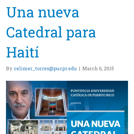
Una nueva
Catedral para
Haití
By
celimer_torres@pucpr.edu
|
March 6, 2015