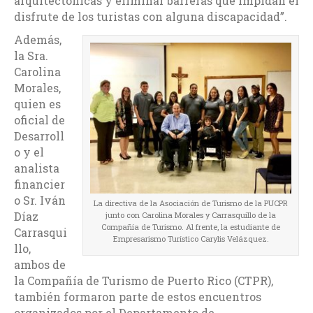
arquitectónicas y eliminar barreras que impidan el
disfrute de los turistas con alguna discapacidad”.
Además,
la Sra.
Carolina
Morales,
quien es
oficial de
Desarroll
o y el
analista
financier
o Sr. Iván
La directiva de la Asociación de Turismo de la PUCPR
Díaz
junto con Carolina Morales y Carrasquillo de la
Compañía de Turismo. Al frente, la estudiante de
Carrasqui
Empresarismo Turístico Carylis Velázquez.
llo,
ambos de
la Compañía de Turismo de Puerto Rico (CTPR),
también formaron parte de estos encuentros
organizados por el Departamento de