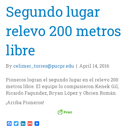
Segundo lugar
relevo 200 metros
libre
By
celimer_torres@pucpr.edu
|
April 14, 2016
Pioneros logran el segundo lugar en el relevo 200
metros libre. El equipo lo compusieron Kenek Gil,
Ricardo Fagundez, Bryan López y Obrien Román.
¡Arriba Pioneros!
F
T
L
G
a
w
i
m