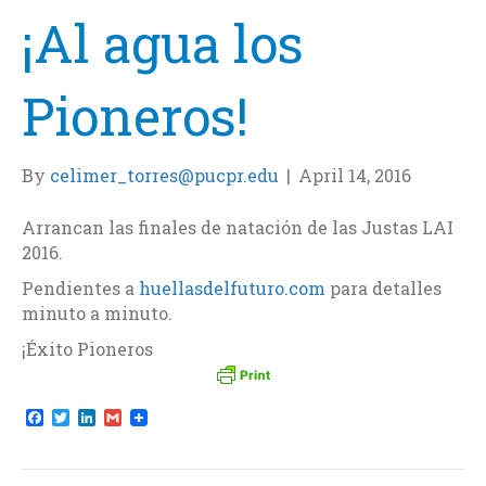
¡Al agua los
Pioneros!
By
celimer_torres@pucpr.edu
|
April 14, 2016
Arrancan las finales de natación de las Justas LAI
2016.
Pendientes a
huellasdelfuturo.com
para detalles
minuto a minuto.
¡Éxito Pioneros
F
T
L
G
a
w
i
m
c
i
n
a
e
t
k
i