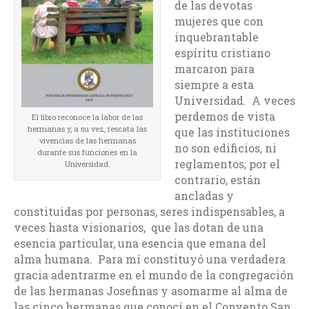
de las devotas
mujeres que con
inquebrantable
espíritu cristiano
marcaron para
siempre a esta
Universidad. A veces
perdemos de vista
El libro reconoce la labor de las
hermanas y, a su vez, rescata las
que las instituciones
vivencias de las hermanas
no son edificios, ni
durante sus funciones en la
reglamentos; por el
Universidad.
contrario, están
ancladas y
constituidas por personas, seres indispensables, a
veces hasta visionarios, que las dotan de una
esencia particular, una esencia que emana del
alma humana. Para mí constituyó una verdadera
gracia adentrarme en el mundo de la congregación
de las hermanas Josefinas y asomarme al alma de
las cinco hermanas que conocí en el Convento San