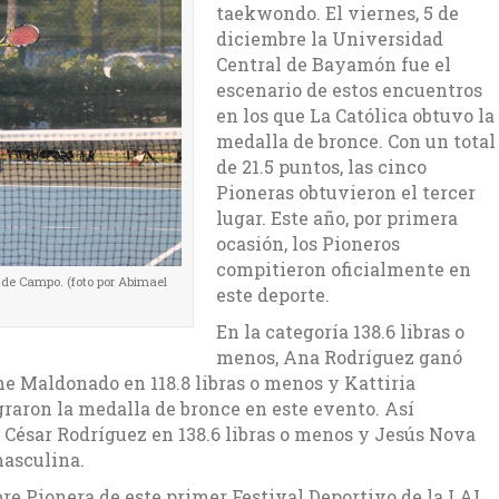
taekwondo. El viernes, 5 de
diciembre la Universidad
Central de Bayamón fue el
escenario de estos encuentros
en los que La Católica obtuvo la
medalla de bronce. Con un total
de 21.5 puntos, las cinco
Pioneras obtuvieron el tercer
lugar. Este año, por primera
ocasión, los Pioneros
compitieron oficialmente en
 de Campo. (foto por Abimael
este deporte.
En la categoría 138.6 libras o
menos, Ana Rodríguez ganó
ne Maldonado en 118.8 libras o menos y Kattiria
graron la medalla de bronce en este evento. Así
 César Rodríguez en 138.6 libras o menos y Jesús Nova
masculina.
re Pionera de este primer Festival Deportivo de la LAI.