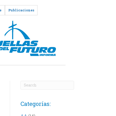
e
Publicaciones
Categorías:
AA
(14)