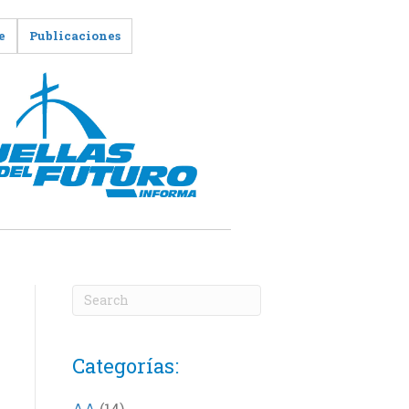
e
Publicaciones
Categorías:
AA
(14)