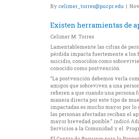
By
celimer_torres@pucpr.edu
|
Nov
Existen herramientas de ap
Celimer M. Torres
Lamentablemente las cifras de pers
pérdida impacta fuertemente a los f
suicidio, conocidos como sobrevivie
conocido como postvención.
“La postvención debemos verla como
amigos que sobreviven a una person
refieren a que cuando una persona fa
manera directa por este tipo de mue
impactadas es mucho mayor por lo q
las personas afectadas reciban el a
mayor brevedad posible.” indicó Ada 
Servicios a la Comunidad y el Prog
El Centro de Recursos para la Preve