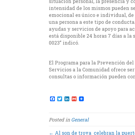
situación personal, la presencia y 
intensidad de los mismos pueden se
emocional es único e individual, de 
una persona a este tipo de conducta
ayudas y servicios de apoyo para ac
está disponible 24 horas 7 días a la
0023” indicó.
El Programa para la Prevención del S
Servicios a la Comunidad ofrece ser
consultas o información pueden com
F
T
L
G
a
w
i
m
c
i
n
a
e
t
k
i
b
t
e
l
Posted in
General
o
e
d
o
r
I
k
n
← Al son de trova celebran la puer