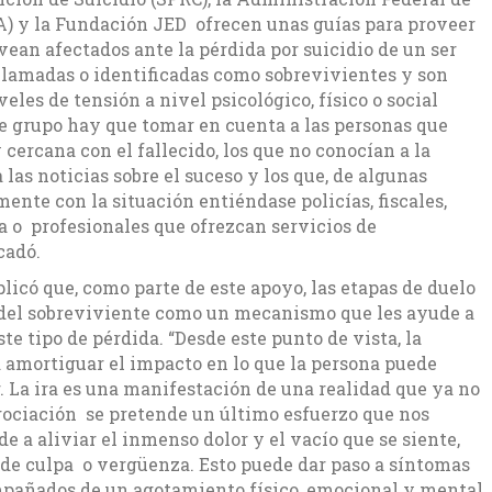
) y la Fundación JED ofrecen unas guías para proveer
vean afectados ante la pérdida por suicidio de un ser
 llamadas o identificadas como sobrevivientes y son
les de tensión a nivel psicológico, físico o social
ste grupo hay que tomar en cuenta a las personas que
cercana con el fallecido, los que no conocían a la
 las noticias sobre el suceso y los que, de algunas
ente con la situación entiéndase policías, fiscales,
da o profesionales que ofrezcan servicios de
cadó.
có que, como parte de este apoyo, las etapas de duelo
 del sobreviviente como un mecanismo que les ayude a
te tipo de pérdida. “Desde este punto de vista, la
amortiguar el impacto en lo que la persona puede
r. La ira es una manifestación de una realidad que ya no
gociación se pretende un último esfuerzo que nos
 a aliviar el inmenso dolor y el vacío que se siente,
s de culpa o vergüenza. Esto puede dar paso a síntomas
pañados de un agotamiento físico, emocional y mental.