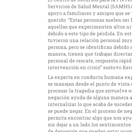
Servicios de Salud Mental (SAMHSA
apoyo a familiares y amigos que se 
querido. “Estas personas suelen ser
aquellas que experimenten altos nive
debido a este tipo de pérdida. En e
tuvieron una relación personal muy 
persona, pero se identifican debido a
manera, tienen que trabajar directam
personal de rescate, respuesta rápi
intervención en crisis” sostuvo Ker
La experta en conducta humana expli
se manejan desde el punto de vista
procesar la tragedia que envuelve es
negación ayuda de alguna manera a 
internalizar lo que acaba de sucede
se puede negar. En el proceso de ne
permita encontrar algo que nos ayude
sin dejar a un lado los sentimiento
de depresión que pueden estar acom