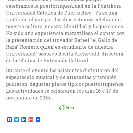
celebramos la puertorriqueñidad en la Pontificia
Universidad Católica de Puerto Rico. Ya es una
tradición el que por dos días estemos celebrando
nuestra cultura, nuestra identidad y lo que somos.
Ha sido una experiencia maravillosa el contar con
la presentación del trovador Rafael “el Gallo de
Raza” Romero, quien es estudiante de nuestra
Universidad” sostuvo Rosita Archevald, directora
de la Oficina de Extensión Cultural.
Durante el evento los asistentes disfrutaron del
espectáculo musical y de artesanías y también
pudieron degustar platos típicos puertorriqueños.
Las actividades se celebraron los días 16 y 17 de
noviembre de 2016.
F
T
L
G
a
w
i
m
c
i
n
a