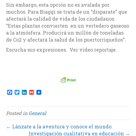
Sin embargo, esta opción no es avalada por
muchos. Para Biaggi se trata de un “disparate” que
afectará la calidad de vida de los ciudadanos.
“Estas plantas convierten en un vertedero gaseoso
a la atmósfera. Producirá un millón de toneladas
de Co2 y afectará la salud de los puertorriqueños”.
Escucha sus expresiones. Ver vídeo reportaje.
F
T
L
G
a
w
i
m
c
i
n
a
e
t
k
i
b
t
e
l
Posted in
General
o
e
d
o
r
I
k
n
← Lánzate a la aventura y conoce el mundo.
Investigación cualitativa en educación →