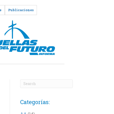
e
Publicaciones
Categorías:
AA
(14)