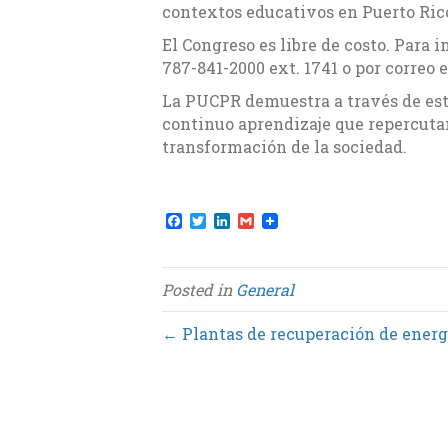
contextos educativos en Puerto Rico
El Congreso es libre de costo. Para
787-841-2000 ext. 1741 o por correo 
La PUCPR demuestra a través de est
continuo aprendizaje que repercutan
transformación de la sociedad.
F
T
L
G
a
w
i
m
c
i
n
a
e
t
k
i
b
t
e
l
Posted in
General
o
e
d
o
r
I
k
n
← Plantas de recuperación de energ