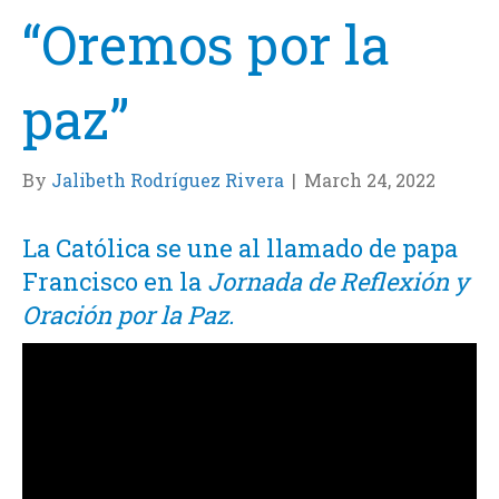
“Oremos por la
paz”
By
Jalibeth Rodríguez Rivera
|
March 24, 2022
La Católica se une al llamado de papa
Francisco en la
Jornada de Reflexión y
Oración por la Paz.