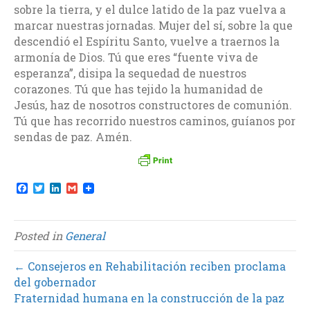
sobre la tierra, y el dulce latido de la paz vuelva a
marcar nuestras jornadas. Mujer del sí, sobre la que
descendió el Espíritu Santo, vuelve a traernos la
armonía de Dios. Tú que eres “fuente viva de
esperanza”, disipa la sequedad de nuestros
corazones. Tú que has tejido la humanidad de
Jesús, haz de nosotros constructores de comunión.
Tú que has recorrido nuestros caminos, guíanos por
sendas de paz. Amén.
F
T
L
G
a
w
i
m
c
i
n
a
e
t
k
i
b
t
e
l
Posted in
General
o
e
d
o
r
I
k
n
← Consejeros en Rehabilitación reciben proclama
del gobernador
Fraternidad humana en la construcción de la paz