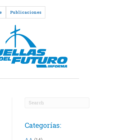
e
Publicaciones
Categorías:
AA
(14)