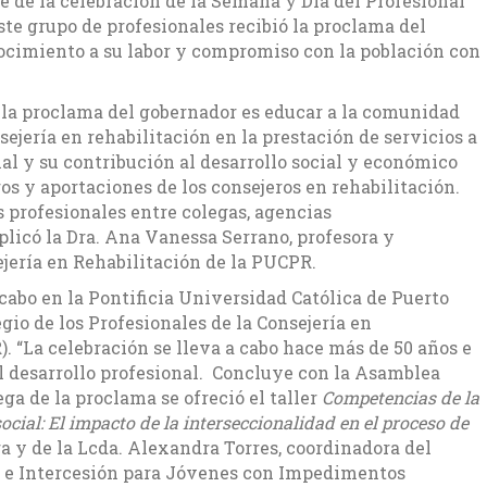
e de la celebración de la Semana y Día del Profesional
ste grupo de profesionales recibió la proclama del
ocimiento a su labor y compromiso con la población con
e la proclama del gobernador es educar a la comunidad
nsejería en rehabilitación en la prestación de servicios a
al y su contribución al desarrollo social y económico
gros y aportaciones de los consejeros en rehabilitación.
s profesionales entre colegas, agencias
licó la Dra. Ana Vanessa Serrano, profesora y
jería en Rehabilitación de la PUCPR.
 cabo en la Pontificia Universidad Católica de Puerto
gio de los Profesionales de la Consejería en
. “La celebración se lleva a cabo hace más de 50 años e
l desarrollo profesional. Concluye con la Asamblea
a de la proclama se ofreció el taller
Competencias de la
social: El impacto de la interseccionalidad en el proceso de
ra y de la Lcda. Alexandra Torres, coordinadora del
 e Intercesión para Jóvenes con Impedimentos