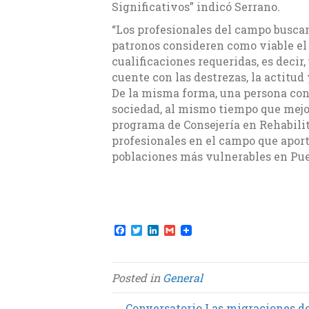
Significativos” indicó Serrano
.
“Los profesionales del campo busca
patronos consideren como viable el 
cualificaciones requeridas, es decir,
cuente con las destrezas, la actitud
De la misma forma, una persona con
sociedad, al mismo tiempo que mejo
programa de Consejería en Rehabili
profesionales en el campo que aport
poblaciones más vulnerables en Pue
F
T
L
G
a
w
i
m
c
i
n
a
e
t
k
i
b
t
e
l
Posted in
General
o
e
d
o
r
I
k
n
← Conversatorio Las migraciones de 