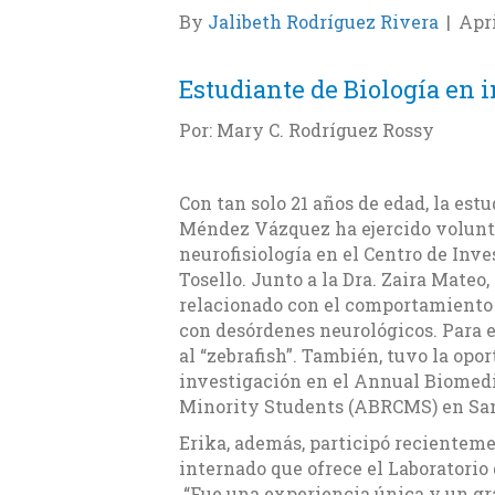
By
Jalibeth Rodríguez Rivera
|
Apri
Estudiante de Biología en 
Por: Mary C. Rodríguez Rossy
Con tan solo 21 años de edad, la est
Méndez Vázquez ha ejercido volunta
neurofisiología en el Centro de Inve
Tosello. Junto a la Dra. Zaira Mateo,
relacionado con el comportamiento 
con desórdenes neurológicos. Para 
al “zebrafish”. También, tuvo la opo
investigación en el Annual Biomedi
Minority Students (ABRCMS) en San
Erika, además, participó recientem
internado que ofrece el Laboratorio
“Fue una experiencia única y un gr