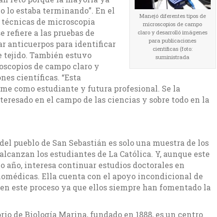
o lo estaba terminando”. En el
Manejó diferentes tipos de
 técnicas de microscopia
microscopios de campo
refiere a las pruebas de
claro y desarrolló imágenes
para publicaciones
ar anticuerpos para identificar
científicas (foto:
e tejido. También estuvo
suministrada
oscopios de campo claro y
nes científicas. “Esta
me como estudiante y futura profesional. Se la
teresado en el campo de las ciencias y sobre todo en la
 del pueblo de San Sebastián es solo una muestra de los
alcanzan los estudiantes de La Católica. Y, aunque este
mo año, interesa continuar estudios doctorales en
iomédicas. Ella cuenta con el apoyo incondicional de
 en este proceso ya que ellos siempre han fomentado la
rio de Biología Marina, fundado en 1888, es un centro