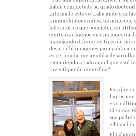
había completado su grado doctoral 
internado estuvo trabajando con las
inmunohistoquímica, término que se 
laboratorios que consisten en utiliz
ciertos antígenos en una muestra d
manejando diferentes tipos de micr
desarrolló imágenes para publicacio
experiencia me ayudó a desarrollar
recomiendo a todo aquel que esté in
investigación científica.”
Esta joven
logros que 
es su últi
Ciencias B
sus padres
educación.
El Laborato