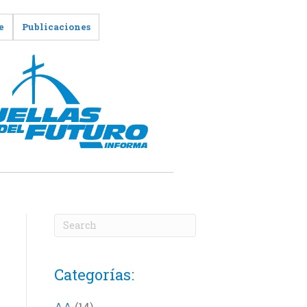
e
Publicaciones
Categorías:
AA
(14)