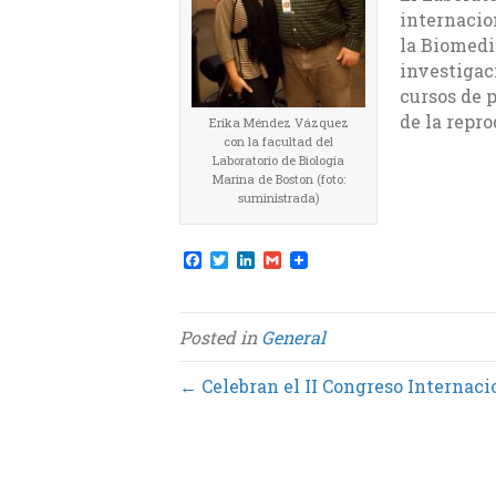
internacion
la Biomedi
investigaci
cursos de 
de la repro
Erika Méndez Vázquez
con la facultad del
Laboratorio de Biología
Marina de Boston (foto:
suministrada)
F
T
L
G
a
w
i
m
c
i
n
a
e
t
k
i
b
t
e
l
Posted in
General
o
e
d
o
r
I
k
n
← Celebran el II Congreso Internaci