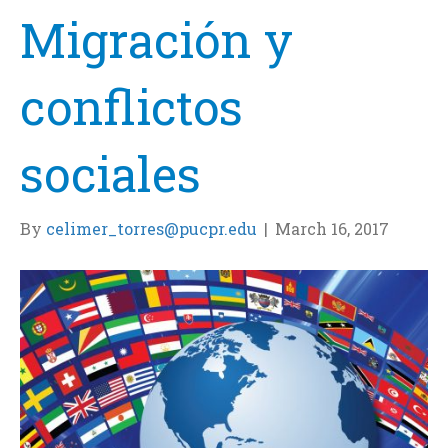
Migración y
conflictos
sociales
By
celimer_torres@pucpr.edu
|
March 16, 2017