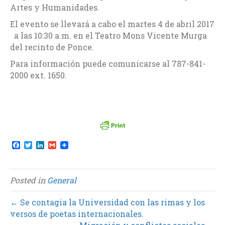
Artes y Humanidades.
El evento se llevará a cabo el martes 4 de abril 2017
a las 10:30 a.m. en el Teatro Mons Vicente Murga
del recinto de Ponce.
Para información puede comunicarse al 787-841-
2000 ext. 1650.
F
T
L
G
a
w
i
m
c
i
n
a
e
t
k
i
b
t
e
l
Posted in
General
o
e
d
o
r
I
k
n
← Se contagia la Universidad con las rimas y los
versos de poetas internacionales.