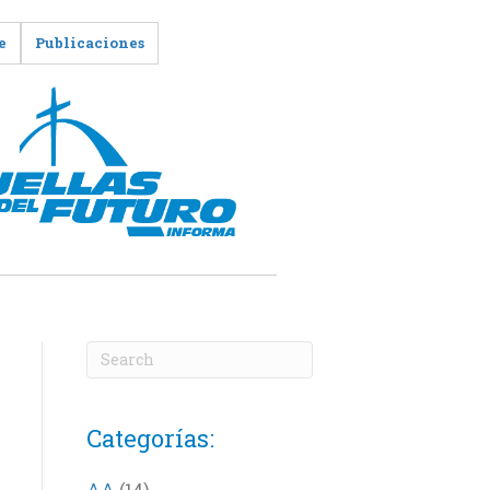
e
Publicaciones
Categorías:
AA
(14)