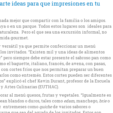
arte ideas para que impresiones en tu
ada mejor que compartir con la familia o los amigos.
aya o en un parque. Todos estos lugares son ideales para
naturaleza. Pero el que sea una excursión informal, no
omida gourmet.
 versátil ya que permite confeccionar un menú
 los invitados. “Existen mil y una ideas de alimentos
” pero siempre debe estar presente el sabroso pan como
 el baguette, italiano, francés, de avena, con pasas,
 con cortes fríos que nos permitan preparar un buen
los como entremés. Estos cortes pueden ser diferentes
os” explicó el chef Kevin Durant, profesor de la Escuela
 y Artes Culinarias (EUTHAC).
rar al menú quesos, frutas y vegetales. “Igualmente es
ean blandos o duros, tales como
edam
, manchego
, brie
o
r entremeses como
quiche
de varios sabores o
arne que sea del agrado de los invitados. Estos son