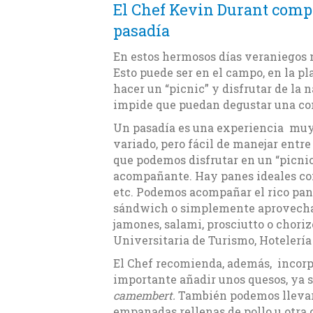
El Chef Kevin Durant comp
pasadía
En estos hermosos días veraniegos n
Esto puede ser en el campo, en la pl
hacer un “picnic” y disfrutar de la 
impide que puedan degustar una c
Un pasadía es una experiencia muy
variado, pero fácil de manejar entre
que podemos disfrutar en un “picnic
acompañante. Hay panes ideales como
etc. Podemos acompañar el rico pan
sándwich o simplemente aprovechar
jamones, salami, prosciutto o choriz
Universitaria de Turismo, Hotelería
El Chef recomienda, además, incorpo
importante añadir unos quesos, ya s
camembert.
También podemos lleva
empanadas rellenas de pollo u otra c