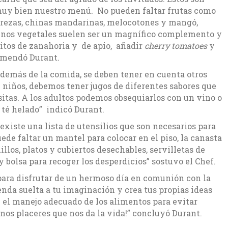
muy bien nuestro menú. No pueden faltar frutas como
 cerezas, chinas mandarinas, melocotones y mangó,
unos vegetales suelen ser un magnífico complemento y
itos de zanahoria y de apio, añadir
cherry tomatoes
y
comendó Durant.
 además de la comida, se deben tener en cuenta otros
 niños, debemos tener jugos de diferentes sabores que
sitas. A los adultos podemos obsequiarlos con un vino o
 té helado” indicó Durant.
existe una lista de utensilios que son necesarios para
ede faltar un mantel para colocar en el piso, la canasta
illos, platos y cubiertos desechables, servilletas de
y bolsa para recoger los desperdicios” sostuvo el Chef.
para disfrutar de un hermoso día en comunión con la
enda suelta a tu imaginación y crea tus propias ideas
 el manejo adecuado de los alimentos para evitar
nos placeres que nos da la vida!” concluyó Durant.