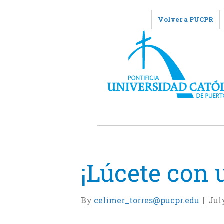
Volver a PUCPR
¡Lúcete con 
By
celimer_torres@pucpr.edu
|
July