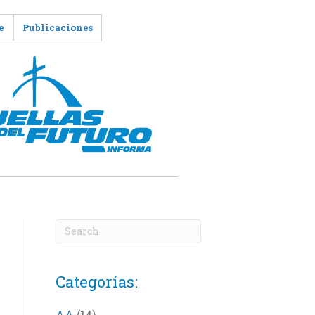
e
Publicaciones
Categorías:
AA
(14)