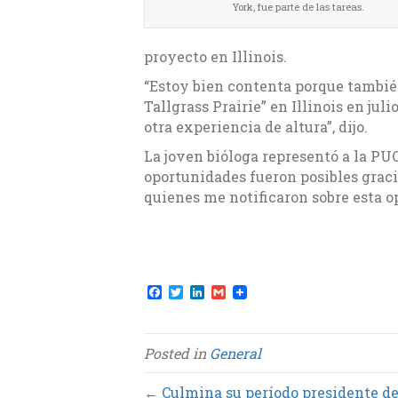
York, fue parte de las tareas.
proyecto en Illinois.
“Estoy bien contenta porque tambié
Tallgrass Prairie” en Illinois en jul
otra experiencia de altura”, dijo.
La joven bióloga representó a la PU
oportunidades fueron posibles graci
quienes me notificaron sobre esta o
F
T
L
G
a
w
i
m
c
i
n
a
e
t
k
i
b
t
e
l
Posted in
General
o
e
d
o
r
I
k
n
← Culmina su período presidente de