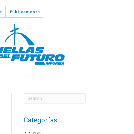
e
Publicaciones
Categorías:
AA
(14)