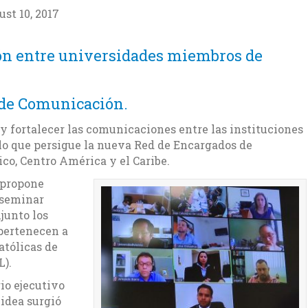
st 10, 2017
ión entre universidades miembros de
 de Comunicación.
 y fortalecer las comunicaciones entre las instituciones
o que persigue la nueva Red de Encargados de
o, Centro América y el Caribe.
, propone
iseminar
njunto los
 pertenecen a
atólicas de
L).
io ejecutivo
 idea surgió