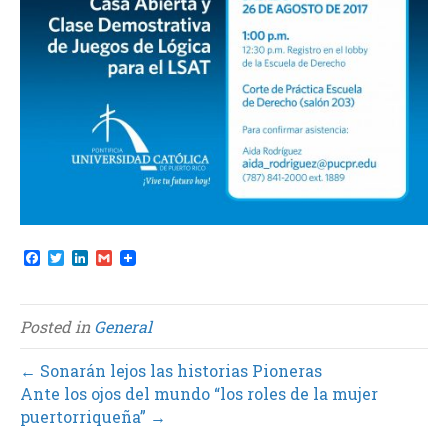
F
T
L
G
a
w
i
m
c
i
n
a
e
t
k
i
b
t
e
l
Posted in
General
o
e
d
o
r
I
k
n
← Sonarán lejos las historias Pioneras
Ante los ojos del mundo “los roles de la mujer
puertorriqueña” →