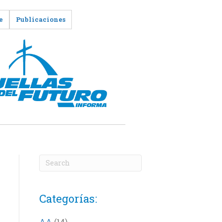
e
Publicaciones
Categorías:
AA
(14)