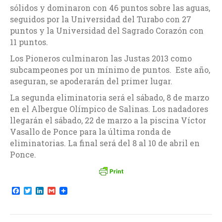
sólidos y dominaron con 46 puntos sobre las aguas,
seguidos por la Universidad del Turabo con 27
puntos y la Universidad del Sagrado Corazón con
11 puntos.
Los Pioneros culminaron las Justas 2013 como
subcampeones por un mínimo de puntos. Este año,
aseguran, se apoderarán del primer lugar.
La segunda eliminatoria será el sábado, 8 de marzo
en el Albergue Olímpico de Salinas. Los nadadores
llegarán el sábado, 22 de marzo a la piscina Víctor
Vasallo de Ponce para la última ronda de
eliminatorias. La final será del 8 al 10 de abril en
Ponce.
F
T
L
G
a
w
i
m
c
i
n
a
e
t
k
i