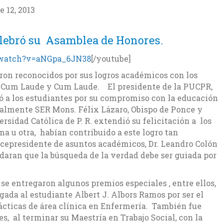
e 12, 2013
elebró su Asamblea de Honores.
/watch?v=aNGpa_6JN38
[/youtube]
ron reconocidos por sus logros académicos con los
um Laude y Cum Laude. El presidente de la PUCPR,
tó a los estudiantes por su compromiso con la educación
ualmente SER Mons. Félix Lázaro, Obispo de Ponce y
rsidad Católica de P. R. extendió su felicitación a los
ma u otra, habían contribuido a este logro tan
cepresidente de asuntos académicos, Dr. Leandro Colón
idaran que la búsqueda de la verdad debe ser guiada por
e entregaron algunos premios especiales , entre ellos,
gada al estudiante Albert J. Albors Ramos por ser el
ácticas de área clínica en Enfermería. También fue
 al terminar su Maestría en Trabajo Social, con la