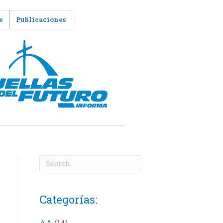
e
Publicaciones
Categorías:
AA
(14)