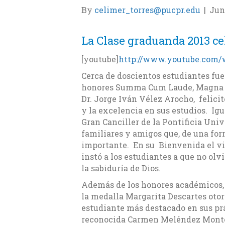
By
celimer_torres@pucpr.edu
|
Jun
La Clase graduanda 2013 c
[youtube]
http://www.youtube.com
Cerca de doscientos estudiantes fue
honores Summa Cum Laude, Magna C
Dr. Jorge Iván Vélez Arocho, felici
y la excelencia en sus estudios. Ig
Gran Canciller de la Pontificia Unive
familiares y amigos que, de una for
importante. En su Bienvenida el vi
instó a los estudiantes a que no olv
la sabiduría de Dios.
Además de los honores académicos, s
la medalla Margarita Descartes otor
estudiante más destacado en sus pr
reconocida Carmen Meléndez Montes,