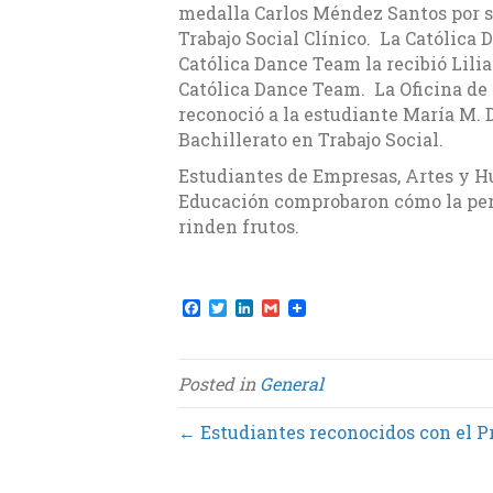
medalla Carlos Méndez Santos por s
Trabajo Social Clínico. La Católic
Católica Dance Team la recibió Lili
Católica Dance Team. La Oficina de
reconoció a la estudiante María M. D
Bachillerato en Trabajo Social.
Estudiantes de Empresas, Artes y H
Educación comprobaron cómo la per
rinden frutos.
F
T
L
G
a
w
i
m
c
i
n
a
e
t
k
i
b
t
e
l
Posted in
General
o
e
d
o
r
I
k
n
← Estudiantes reconocidos con el 