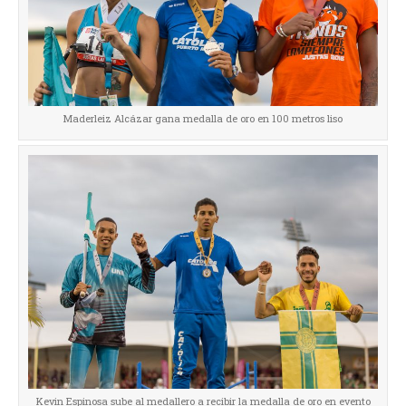
Maderleiz Alcázar gana medalla de oro en 100 metros liso
Kevin Espinosa sube al medallero a recibir la medalla de oro en evento