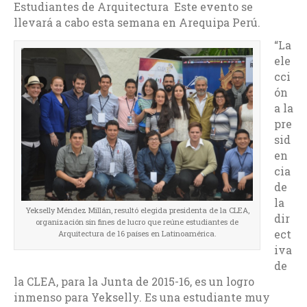
Estudiantes de Arquitectura Este evento se
llevará a cabo esta semana en Arequipa Perú.
“La
ele
cci
ón
a la
pre
sid
en
cia
de
la
Yekselly Méndez Millán, resultó elegida presidenta de la CLEA,
dir
organización sin fines de lucro que reúne estudiantes de
ect
Arquitectura de 16 países en Latinoamérica.
iva
de
la CLEA, para la Junta de 2015-16, es un logro
inmenso para Yekselly. Es una estudiante muy