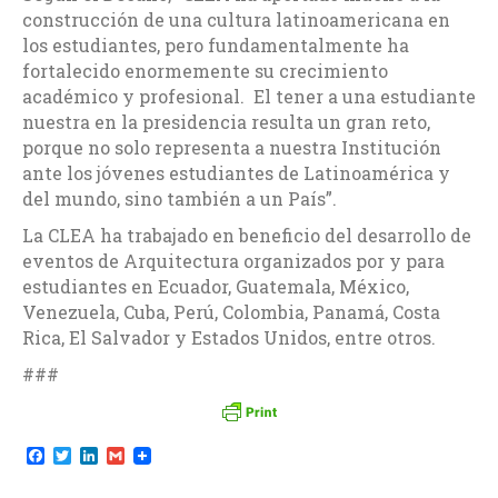
construcción de una cultura latinoamericana en
los estudiantes, pero fundamentalmente ha
fortalecido enormemente su crecimiento
académico y profesional. El tener a una estudiante
nuestra en la presidencia resulta un gran reto,
porque no solo representa a nuestra Institución
ante los jóvenes estudiantes de Latinoamérica y
del mundo, sino también a un País”.
La CLEA ha trabajado en beneficio del desarrollo de
eventos de Arquitectura organizados por y para
estudiantes en Ecuador, Guatemala, México,
Venezuela, Cuba, Perú, Colombia, Panamá, Costa
Rica, El Salvador y Estados Unidos, entre otros.
###
F
T
L
G
a
w
i
m
c
i
n
a