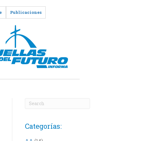
e
Publicaciones
Categorías:
AA
(14)