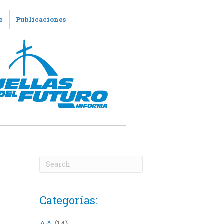
e
Publicaciones
Categorías:
AA
(14)