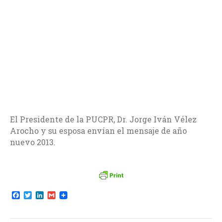
El Presidente de la PUCPR, Dr. Jorge Iván Vélez
Arocho y su esposa envían el mensaje de año
nuevo 2013.
F
T
L
G
a
w
i
m
c
i
n
a
e
t
k
i