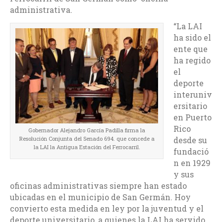
administrativa.
“La LAI
ha sido el
ente que
ha regido
el
deporte
interuniv
ersitario
en Puerto
Rico
Gobernador Alejandro García Padilla firma la
Resolución Conjunta del Senado 694. que concede a
desde su
la LAI la Antigua Estación del Ferrocarril.
fundació
n en 1929
y sus
oficinas administrativas siempre han estado
ubicadas en el municipio de San Germán. Hoy
convierto esta medida en ley por la juventud y el
deporte universitario, a quienes la LAI ha servido