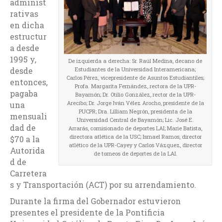
administ
rativas
en dicha
estructur
a desde
1995 y,
De izquierda a derecha: Sr. Raúl Medina, decano de
desde
Estudiantes de la Universidad Interamericana;
Carlos Pérez, vicepresidente de Asuntos Estudiantiles;
entonces,
Profa. Margarita Fernández, rectora de la UPR-
pagaba
Bayamón; Dr. Otilio González, rector de la UPR-
Arecibo; Dr. Jorge Iván Vélez Arocho, presidente de la
una
PUCPR; Dra. Lilliam Negrón, presidenta de la
mensuali
Universidad Central de Bayamón; Lic. José E.
dad de
Arrarás, comisionado de deportes LAI; Marie Batista,
directora atlética de la USC; Ismael Ramos, director
$70 a la
atlético de la UPR-Cayey y Carlos Vázquez, director
Autorida
de torneos de deportes de la LAI.
d de
Carretera
s y Transportación (ACT) por su arrendamiento.
Durante la firma del Gobernador estuvieron
presentes el presidente de la Pontificia