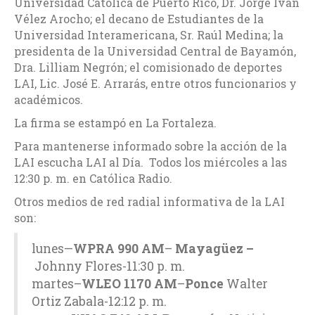
Universidad Católica de Puerto Rico, Dr. Jorge Iván
Vélez Arocho; el decano de Estudiantes de la
Universidad Interamericana, Sr. Raúl Medina; la
presidenta de la Universidad Central de Bayamón,
Dra. Lilliam Negrón; el comisionado de deportes
LAI, Lic. José E. Arrarás, entre otros funcionarios y
académicos.
La firma se estampó en La Fortaleza.
Para mantenerse informado sobre la acción de la
LAI escucha LAI al Día. Todos los miércoles a las
12:30 p. m. en Católica Radio.
Otros medios de red radial informativa de la LAI
son:
lunes—
WPRA 990 AM
–
Mayagüez –
Johnny Flores-11:30 p. m.
martes–
WLEO 1170 AM
–
Ponce
Walter
Ortiz Zabala-12:12 p. m.