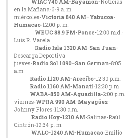
WIAC 740 AM-Bayamón-
Noticias
en la Mañana-6-9 a. m.
miércoles-
Victoria 840 AM
–
Yabucoa-
Humacao
-12:00 p. m.
WEUC 88.9 FM-Ponce-
12:00 m.d.-
Luis R. Varela
Radio Isla 1320 AM-San Juan-
Descarga Deportiva
jueves-
Radio Sol 1090
–
San German
-8:05
a.m.
Radio 1120 AM-Arecibo-
12:30 p.m.
Radio 1160 AM-Manatí
-12:30 p.m
WABA-850 AM-Aguadilla
-2:00 p.m.
viernes-
WPRA 990 AM-Mayagüez-
Johnny Flores-11:30 a.m.
Radio Hoy-1210 AM
-Salinas-Raúl
Cintrón-12:34 p. m.
WALO-1240 AM-Humacao
-Emilio