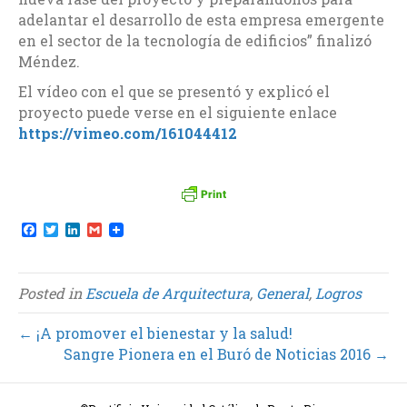
adelantar el desarrollo de esta empresa emergente
en el sector de la tecnología de edificios” finalizó
Méndez.
El vídeo con el que se presentó y explicó el
proyecto puede verse en el siguiente enlace
https://vimeo.com/161044412
F
T
L
G
a
w
i
m
c
i
n
a
e
t
k
i
b
t
e
l
Posted in
Escuela de Arquitectura
,
General
,
Logros
o
e
d
o
r
I
k
n
← ¡A promover el bienestar y la salud!
Sangre Pionera en el Buró de Noticias 2016 →